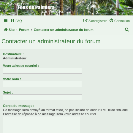
FAQ
S’enregistrer
Connexion
R
Site
Forum
Contacter un administrateur du forum
e
Contacter un administrateur du forum
c
h
Destinataire :
e
Administrateur
r
Votre adresse courriel :
c
Votre nom :
h
e
Sujet :
r
Corps du message :
Ce message sera envoyé au format texte, ne pas inclure de code HTML ni de BBCode.
L’adresse de réponse à ce message sera votre adresse courriel.