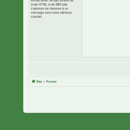
format texte, ne pas inclure de
code HTML ni de BBCode.
L’adresse de réponse à ce
message sera votre adresse
courriel.
Site
Forum