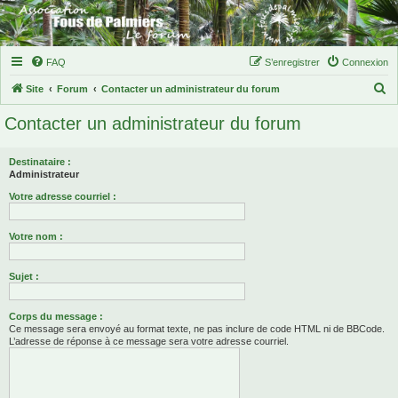
FAQ
S’enregistrer
Connexion
R
Site
Forum
Contacter un administrateur du forum
e
Contacter un administrateur du forum
c
h
Destinataire :
e
Administrateur
r
Votre adresse courriel :
c
Votre nom :
h
e
Sujet :
r
Corps du message :
Ce message sera envoyé au format texte, ne pas inclure de code HTML ni de BBCode.
L’adresse de réponse à ce message sera votre adresse courriel.