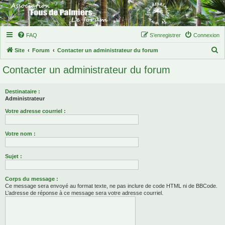
FAQ
S’enregistrer
Connexion
R
Site
Forum
Contacter un administrateur du forum
e
Contacter un administrateur du forum
c
h
Destinataire :
e
Administrateur
r
Votre adresse courriel :
c
Votre nom :
h
e
Sujet :
r
Corps du message :
Ce message sera envoyé au format texte, ne pas inclure de code HTML ni de BBCode.
L’adresse de réponse à ce message sera votre adresse courriel.