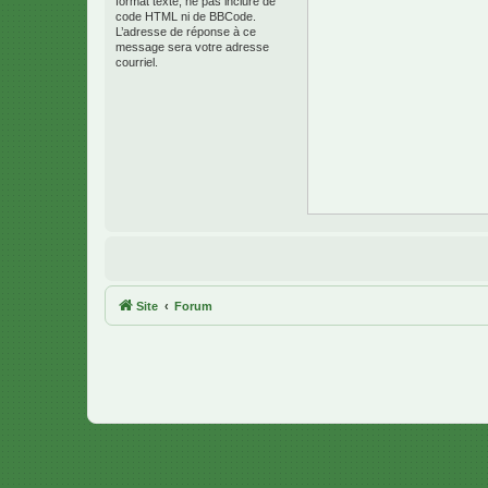
format texte, ne pas inclure de
code HTML ni de BBCode.
L’adresse de réponse à ce
message sera votre adresse
courriel.
Site
Forum