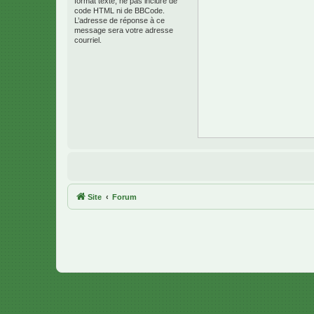
format texte, ne pas inclure de
code HTML ni de BBCode.
L’adresse de réponse à ce
message sera votre adresse
courriel.
Site
Forum