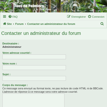
FAQ
S’enregistrer
Connexion
R
Site
Forum
Contacter un administrateur du forum
e
Contacter un administrateur du forum
c
h
Destinataire :
e
Administrateur
r
Votre adresse courriel :
c
Votre nom :
h
e
Sujet :
r
Corps du message :
Ce message sera envoyé au format texte, ne pas inclure de code HTML ni de BBCode.
L’adresse de réponse à ce message sera votre adresse courriel.