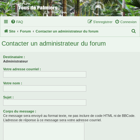
FAQ
S’enregistrer
Connexion
R
Site
Forum
Contacter un administrateur du forum
e
Contacter un administrateur du forum
c
h
Destinataire :
e
Administrateur
r
Votre adresse courriel :
c
Votre nom :
h
e
Sujet :
r
Corps du message :
Ce message sera envoyé au format texte, ne pas inclure de code HTML ni de BBCode.
L’adresse de réponse à ce message sera votre adresse courriel.