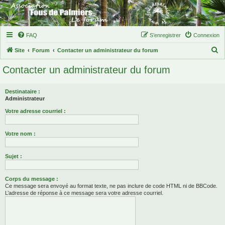
FAQ
S’enregistrer
Connexion
R
Site
Forum
Contacter un administrateur du forum
e
Contacter un administrateur du forum
c
h
Destinataire :
e
Administrateur
r
Votre adresse courriel :
c
Votre nom :
h
e
Sujet :
r
Corps du message :
Ce message sera envoyé au format texte, ne pas inclure de code HTML ni de BBCode.
L’adresse de réponse à ce message sera votre adresse courriel.