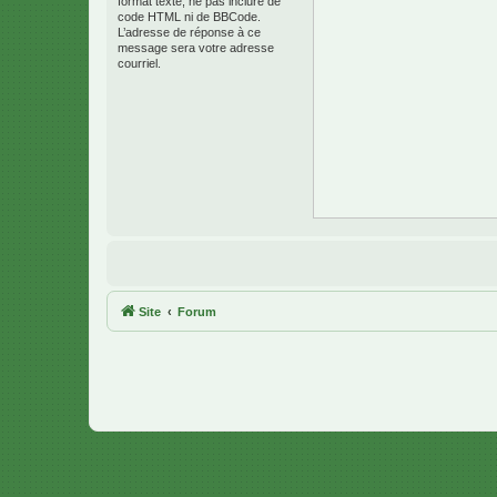
format texte, ne pas inclure de
code HTML ni de BBCode.
L’adresse de réponse à ce
message sera votre adresse
courriel.
Site
Forum