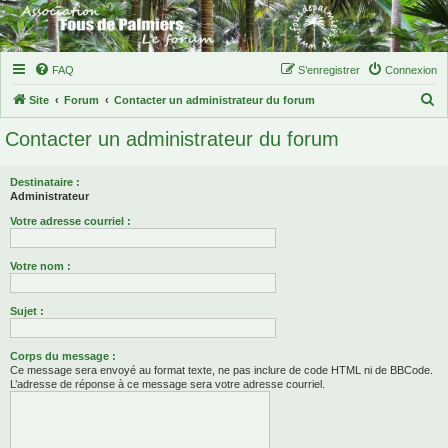
FAQ
S’enregistrer
Connexion
R
Site
Forum
Contacter un administrateur du forum
e
Contacter un administrateur du forum
c
h
Destinataire :
e
Administrateur
r
Votre adresse courriel :
c
Votre nom :
h
e
Sujet :
r
Corps du message :
Ce message sera envoyé au format texte, ne pas inclure de code HTML ni de BBCode.
L’adresse de réponse à ce message sera votre adresse courriel.