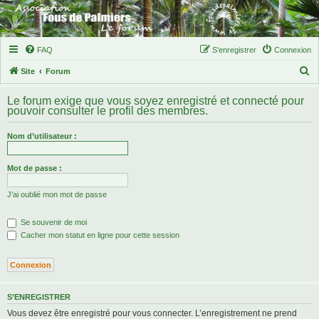
FAQ
S’enregistrer
Connexion
R
Site
Forum
e
Le forum exige que vous soyez enregistré et connecté pour
c
pouvoir consulter le profil des membres.
h
Nom d’utilisateur :
e
r
Mot de passe :
c
h
J’ai oublié mon mot de passe
e
Se souvenir de moi
r
Cacher mon statut en ligne pour cette session
S’ENREGISTRER
Vous devez être enregistré pour vous connecter. L’enregistrement ne prend