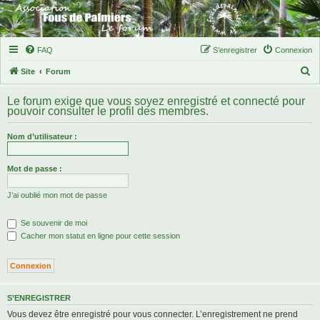
FAQ
S’enregistrer
Connexion
R
Site
Forum
e
Le forum exige que vous soyez enregistré et connecté pour
c
pouvoir consulter le profil des membres.
h
Nom d’utilisateur :
e
r
Mot de passe :
c
h
J’ai oublié mon mot de passe
e
Se souvenir de moi
r
Cacher mon statut en ligne pour cette session
S’ENREGISTRER
Vous devez être enregistré pour vous connecter. L’enregistrement ne prend