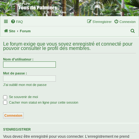
FAQ
S’enregistrer
Connexion
R
Site
Forum
e
Le forum exige que vous soyez enregistré et connecté pour
c
pouvoir consulter le profil des membres.
h
Nom d’utilisateur :
e
r
Mot de passe :
c
h
J’ai oublié mon mot de passe
e
Se souvenir de moi
r
Cacher mon statut en ligne pour cette session
S’ENREGISTRER
Vous devez être enregistré pour vous connecter. L’enregistrement ne prend