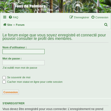
FAQ
S’enregistrer
Connexion
R
Site
Forum
e
Le forum exige que vous soyez enregistré et connecté pour
c
pouvoir consulter le profil des membres.
h
Nom d’utilisateur :
e
r
Mot de passe :
c
h
J’ai oublié mon mot de passe
e
Se souvenir de moi
r
Cacher mon statut en ligne pour cette session
S’ENREGISTRER
Vous devez être enregistré pour vous connecter. L’enregistrement ne prend