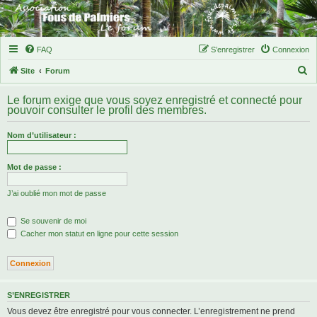
FAQ
S’enregistrer
Connexion
R
Site
Forum
e
Le forum exige que vous soyez enregistré et connecté pour
c
pouvoir consulter le profil des membres.
h
Nom d’utilisateur :
e
r
Mot de passe :
c
h
J’ai oublié mon mot de passe
e
Se souvenir de moi
r
Cacher mon statut en ligne pour cette session
S’ENREGISTRER
Vous devez être enregistré pour vous connecter. L’enregistrement ne prend