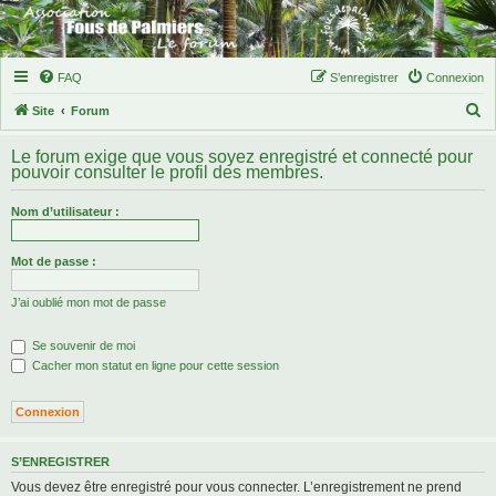
FAQ
S’enregistrer
Connexion
R
Site
Forum
e
Le forum exige que vous soyez enregistré et connecté pour
c
pouvoir consulter le profil des membres.
h
Nom d’utilisateur :
e
r
Mot de passe :
c
h
J’ai oublié mon mot de passe
e
Se souvenir de moi
r
Cacher mon statut en ligne pour cette session
S’ENREGISTRER
Vous devez être enregistré pour vous connecter. L’enregistrement ne prend