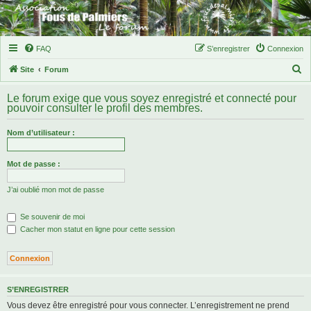
FAQ
S’enregistrer
Connexion
R
Site
Forum
e
Le forum exige que vous soyez enregistré et connecté pour
c
pouvoir consulter le profil des membres.
h
Nom d’utilisateur :
e
r
Mot de passe :
c
h
J’ai oublié mon mot de passe
e
Se souvenir de moi
r
Cacher mon statut en ligne pour cette session
S’ENREGISTRER
Vous devez être enregistré pour vous connecter. L’enregistrement ne prend