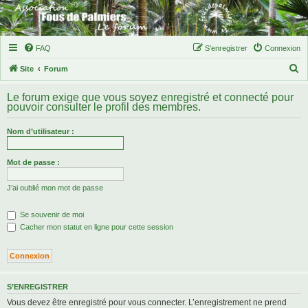
FAQ
S’enregistrer
Connexion
R
Site
Forum
e
Le forum exige que vous soyez enregistré et connecté pour
c
pouvoir consulter le profil des membres.
h
Nom d’utilisateur :
e
r
Mot de passe :
c
h
J’ai oublié mon mot de passe
e
Se souvenir de moi
r
Cacher mon statut en ligne pour cette session
S’ENREGISTRER
Vous devez être enregistré pour vous connecter. L’enregistrement ne prend