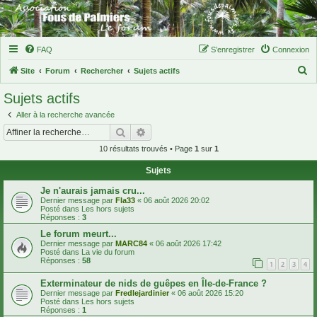
FAQ
S’enregistrer
Connexion
R
Site
Forum
Rechercher
Sujets actifs
e
Sujets actifs
c
Aller à la recherche avancée
h
Rechercher
Recherche avancée
e
10 résultats trouvés • Page
1
sur
1
r
Sujets
c
h
Je n'aurais jamais cru...
Dernier message par
Fla33
«
06 août 2026 20:02
e
Posté dans
Les hors sujets
Réponses :
3
r
Le forum meurt...
Dernier message par
MARC84
«
06 août 2026 17:42
Posté dans
La vie du forum
Réponses :
58
1
2
3
4
Exterminateur de nids de guêpes en Île-de-France ?
Dernier message par
Fredlejardinier
«
06 août 2026 15:20
Posté dans
Les hors sujets
Réponses :
1