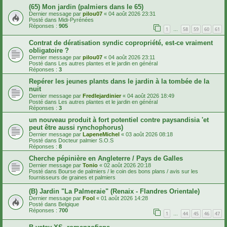
(65) Mon jardin (palmiers dans le 65)
Dernier message par
pilou07
«
04 août 2026 23:31
Posté dans
Midi-Pyrénées
Réponses :
905
1
58
59
60
61
…
Contrat de dératisation syndic copropriété, est-ce vraiment
obligatoire ?
Dernier message par
pilou07
«
04 août 2026 23:11
Posté dans
Les autres plantes et le jardin en général
Réponses :
3
Repérer les jeunes plants dans le jardin à la tombée de la
nuit
Dernier message par
Fredlejardinier
«
04 août 2026 18:49
Posté dans
Les autres plantes et le jardin en général
Réponses :
3
un nouveau produit à fort potentiel contre paysandisia 'et
peut être aussi rynchophorus)
Dernier message par
LapeneMichel
«
03 août 2026 08:18
Posté dans
Docteur palmier S.O.S
Réponses :
8
Cherche pépinière en Angleterre / Pays de Galles
Dernier message par
Tonio
«
02 août 2026 20:18
Posté dans
Bourse de palmiers / le coin des bons plans / avis sur les
fournisseurs de graines et palmiers
(B) Jardin "La Palmeraie" (Renaix - Flandres Orientale)
Dernier message par
Fool
«
01 août 2026 14:28
Posté dans
Belgique
Réponses :
700
1
44
45
46
47
…