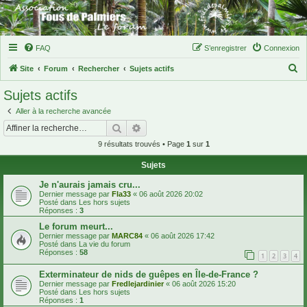
FAQ
S’enregistrer
Connexion
R
Site
Forum
Rechercher
Sujets actifs
e
Sujets actifs
c
Aller à la recherche avancée
h
Rechercher
Recherche avancée
e
9 résultats trouvés • Page
1
sur
1
r
Sujets
c
h
Je n'aurais jamais cru...
Dernier message par
Fla33
«
06 août 2026 20:02
e
Posté dans
Les hors sujets
Réponses :
3
r
Le forum meurt...
Dernier message par
MARC84
«
06 août 2026 17:42
Posté dans
La vie du forum
Réponses :
58
1
2
3
4
Exterminateur de nids de guêpes en Île-de-France ?
Dernier message par
Fredlejardinier
«
06 août 2026 15:20
Posté dans
Les hors sujets
Réponses :
1