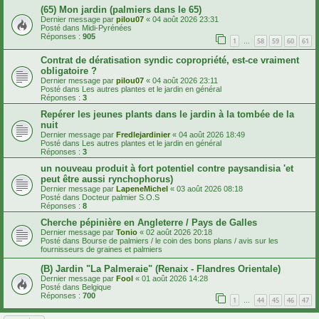
(65) Mon jardin (palmiers dans le 65)
Dernier message par
pilou07
«
04 août 2026 23:31
Posté dans
Midi-Pyrénées
Réponses :
905
1
58
59
60
61
…
Contrat de dératisation syndic copropriété, est-ce vraiment
obligatoire ?
Dernier message par
pilou07
«
04 août 2026 23:11
Posté dans
Les autres plantes et le jardin en général
Réponses :
3
Repérer les jeunes plants dans le jardin à la tombée de la
nuit
Dernier message par
Fredlejardinier
«
04 août 2026 18:49
Posté dans
Les autres plantes et le jardin en général
Réponses :
3
un nouveau produit à fort potentiel contre paysandisia 'et
peut être aussi rynchophorus)
Dernier message par
LapeneMichel
«
03 août 2026 08:18
Posté dans
Docteur palmier S.O.S
Réponses :
8
Cherche pépinière en Angleterre / Pays de Galles
Dernier message par
Tonio
«
02 août 2026 20:18
Posté dans
Bourse de palmiers / le coin des bons plans / avis sur les
fournisseurs de graines et palmiers
(B) Jardin "La Palmeraie" (Renaix - Flandres Orientale)
Dernier message par
Fool
«
01 août 2026 14:28
Posté dans
Belgique
Réponses :
700
1
44
45
46
47
…