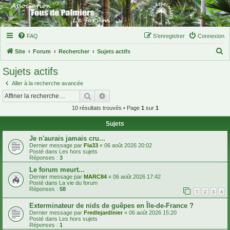
FAQ
S’enregistrer
Connexion
R
Site
Forum
Rechercher
Sujets actifs
e
Sujets actifs
c
Aller à la recherche avancée
h
Rechercher
Recherche avancée
e
10 résultats trouvés • Page
1
sur
1
r
Sujets
c
h
Je n'aurais jamais cru...
Dernier message par
Fla33
«
06 août 2026 20:02
e
Posté dans
Les hors sujets
Réponses :
3
r
Le forum meurt...
Dernier message par
MARC84
«
06 août 2026 17:42
Posté dans
La vie du forum
Réponses :
58
1
2
3
4
Exterminateur de nids de guêpes en Île-de-France ?
Dernier message par
Fredlejardinier
«
06 août 2026 15:20
Posté dans
Les hors sujets
Réponses :
1