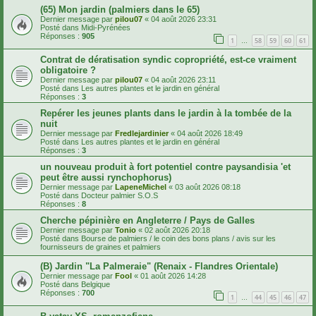
(65) Mon jardin (palmiers dans le 65)
Dernier message par
pilou07
«
04 août 2026 23:31
Posté dans
Midi-Pyrénées
Réponses :
905
1
58
59
60
61
…
Contrat de dératisation syndic copropriété, est-ce vraiment
obligatoire ?
Dernier message par
pilou07
«
04 août 2026 23:11
Posté dans
Les autres plantes et le jardin en général
Réponses :
3
Repérer les jeunes plants dans le jardin à la tombée de la
nuit
Dernier message par
Fredlejardinier
«
04 août 2026 18:49
Posté dans
Les autres plantes et le jardin en général
Réponses :
3
un nouveau produit à fort potentiel contre paysandisia 'et
peut être aussi rynchophorus)
Dernier message par
LapeneMichel
«
03 août 2026 08:18
Posté dans
Docteur palmier S.O.S
Réponses :
8
Cherche pépinière en Angleterre / Pays de Galles
Dernier message par
Tonio
«
02 août 2026 20:18
Posté dans
Bourse de palmiers / le coin des bons plans / avis sur les
fournisseurs de graines et palmiers
(B) Jardin "La Palmeraie" (Renaix - Flandres Orientale)
Dernier message par
Fool
«
01 août 2026 14:28
Posté dans
Belgique
Réponses :
700
1
44
45
46
47
…