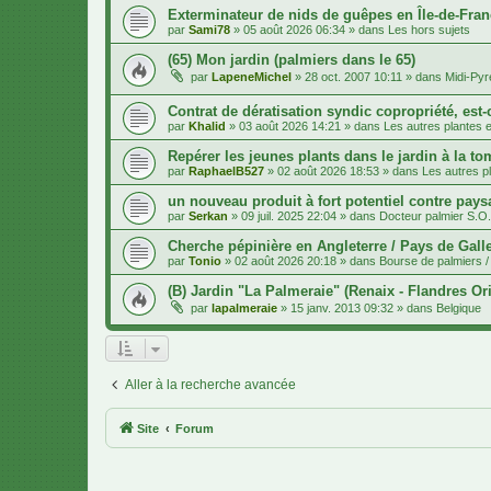
Exterminateur de nids de guêpes en Île-de-Fran
par
Sami78
»
05 août 2026 06:34
» dans
Les hors sujets
(65) Mon jardin (palmiers dans le 65)
par
LapeneMichel
»
28 oct. 2007 10:11
» dans
Midi-Py
Contrat de dératisation syndic copropriété, est-
par
Khalid
»
03 août 2026 14:21
» dans
Les autres plantes et
Repérer les jeunes plants dans le jardin à la to
par
RaphaelB527
»
02 août 2026 18:53
» dans
Les autres pl
un nouveau produit à fort potentiel contre pays
par
Serkan
»
09 juil. 2025 22:04
» dans
Docteur palmier S.O
Cherche pépinière en Angleterre / Pays de Gall
par
Tonio
»
02 août 2026 20:18
» dans
Bourse de palmiers / 
(B) Jardin "La Palmeraie" (Renaix - Flandres Ori
par
lapalmeraie
»
15 janv. 2013 09:32
» dans
Belgique
Aller à la recherche avancée
Site
Forum