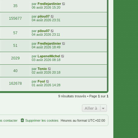
par
Fredlejardinier
35
06 août 2026 15:20
par
pilou07
155677
04 août 2026 23:31
par
pilou07
57
04 août 2026 23:11
par
Fredlejardinier
51
04 août 2026 18:49
par
LapeneMichel
2029
03 août 2026 08:18
par
Tonio
40
02 août 2026 20:18
par
Fool
162678
01 août 2026 14:28
9 résultats trouvés • Page
1
sur
1
Aller à
s contacter
Supprimer les cookies
Heures au format
UTC+02:00