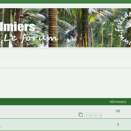
RÉPONSES
59
1
2
3
4
3
s