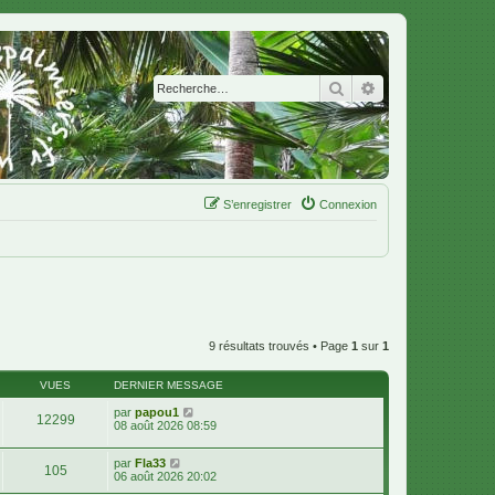
Rechercher
Recherche avanc
S’enregistrer
Connexion
9 résultats trouvés • Page
1
sur
1
VUES
DERNIER MESSAGE
par
papou1
12299
08 août 2026 08:59
par
Fla33
105
06 août 2026 20:02