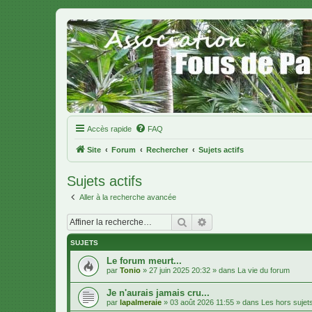
Accès rapide
FAQ
Site
Forum
Rechercher
Sujets actifs
Sujets actifs
Aller à la recherche avancée
Rechercher
Recherche avancée
SUJETS
Le forum meurt...
par
Tonio
»
27 juin 2025 20:32
» dans
La vie du forum
Je n'aurais jamais cru...
par
lapalmeraie
»
03 août 2026 11:55
» dans
Les hors sujet