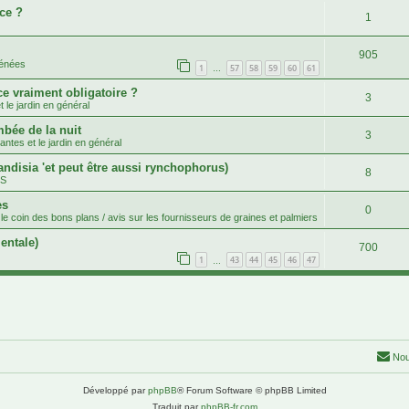
ce ?
1
905
rénées
1
57
58
59
60
61
…
ce vraiment obligatoire ?
3
 le jardin en général
mbée de la nuit
3
antes et le jardin en général
andisia 'et peut être aussi rynchophorus)
8
.S
es
0
le coin des bons plans / avis sur les fournisseurs de graines et palmiers
entale)
700
1
43
44
45
46
47
…
Nou
Développé par
phpBB
® Forum Software © phpBB Limited
Traduit par
phpBB-fr.com