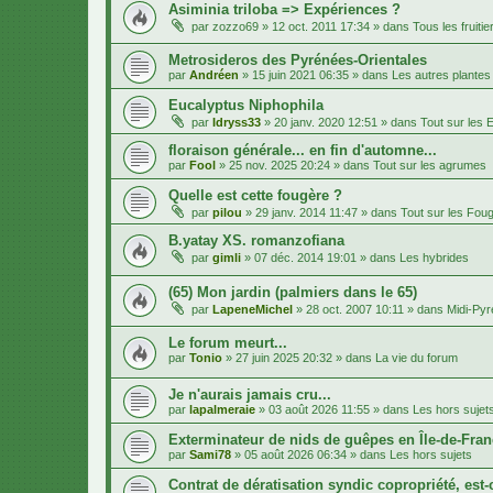
Asiminia triloba => Expériences ?
par
zozzo69
»
12 oct. 2011 17:34
» dans
Tous les fruitie
Metrosideros des Pyrénées-Orientales
par
Andréen
»
15 juin 2021 06:35
» dans
Les autres plantes
Eucalyptus Niphophila
par
Idryss33
»
20 janv. 2020 12:51
» dans
Tout sur les 
floraison générale... en fin d'automne...
par
Fool
»
25 nov. 2025 20:24
» dans
Tout sur les agrumes
Quelle est cette fougère ?
par
pilou
»
29 janv. 2014 11:47
» dans
Tout sur les Fou
B.yatay XS. romanzofiana
par
gimli
»
07 déc. 2014 19:01
» dans
Les hybrides
(65) Mon jardin (palmiers dans le 65)
par
LapeneMichel
»
28 oct. 2007 10:11
» dans
Midi-Py
Le forum meurt...
par
Tonio
»
27 juin 2025 20:32
» dans
La vie du forum
Je n'aurais jamais cru...
par
lapalmeraie
»
03 août 2026 11:55
» dans
Les hors sujet
Exterminateur de nids de guêpes en Île-de-Fran
par
Sami78
»
05 août 2026 06:34
» dans
Les hors sujets
Contrat de dératisation syndic copropriété, est-