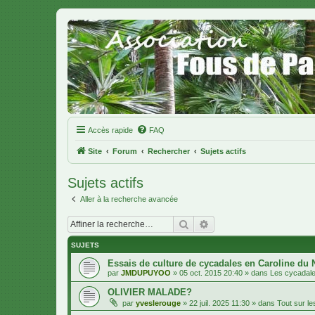
Accès rapide
FAQ
Site
Forum
Rechercher
Sujets actifs
Sujets actifs
Aller à la recherche avancée
Rechercher
Recherche avancée
SUJETS
Essais de culture de cycadales en Caroline du 
par
JMDUPUYOO
»
05 oct. 2015 20:40
» dans
Les cycadal
OLIVIER MALADE?
par
yveslerouge
»
22 juil. 2025 11:30
» dans
Tout sur les