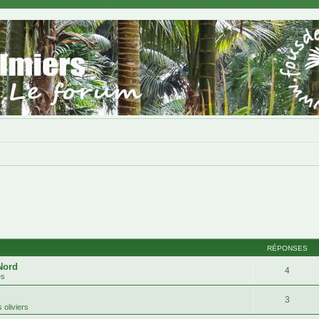
RÉPONSES
Nord
4
es
3
 oliviers