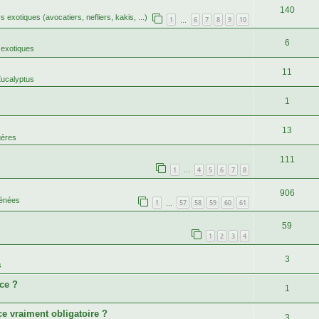
140
rs exotiques (avocatiers, nefliers, kakis, ...)
1
6
7
8
9
10
…
6
 exotiques
11
Eucalyptus
1
13
gères
111
1
4
5
6
7
8
…
906
rénées
1
57
58
59
60
61
…
59
1
2
3
4
3
s
ce ?
1
ce vraiment obligatoire ?
3