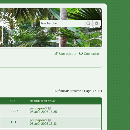
Rechercher
Recherche avanc
S’enregistrer
Connexion
16 résultats trouvés • Page
1
sur
1
VUES
DERNIER MESSAGE
par
papou1
5367
08 août 2026 13:35
par
papou1
1313
08 août 2026 13:11