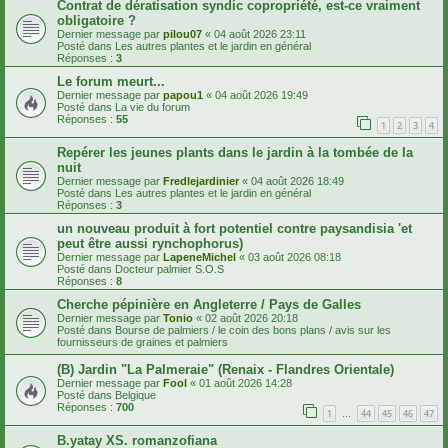
Contrat de dératisation syndic copropriété, est-ce vraiment
obligatoire ?
Dernier message par
pilou07
«
04 août 2026 23:11
Posté dans
Les autres plantes et le jardin en général
Réponses :
3
Le forum meurt...
Dernier message par
papou1
«
04 août 2026 19:49
Posté dans
La vie du forum
Réponses :
55
1
2
3
4
Repérer les jeunes plants dans le jardin à la tombée de la
nuit
Dernier message par
Fredlejardinier
«
04 août 2026 18:49
Posté dans
Les autres plantes et le jardin en général
Réponses :
3
un nouveau produit à fort potentiel contre paysandisia 'et
peut être aussi rynchophorus)
Dernier message par
LapeneMichel
«
03 août 2026 08:18
Posté dans
Docteur palmier S.O.S
Réponses :
8
Cherche pépinière en Angleterre / Pays de Galles
Dernier message par
Tonio
«
02 août 2026 20:18
Posté dans
Bourse de palmiers / le coin des bons plans / avis sur les
fournisseurs de graines et palmiers
(B) Jardin "La Palmeraie" (Renaix - Flandres Orientale)
Dernier message par
Fool
«
01 août 2026 14:28
Posté dans
Belgique
Réponses :
700
1
44
45
46
47
…
B.yatay XS. romanzofiana