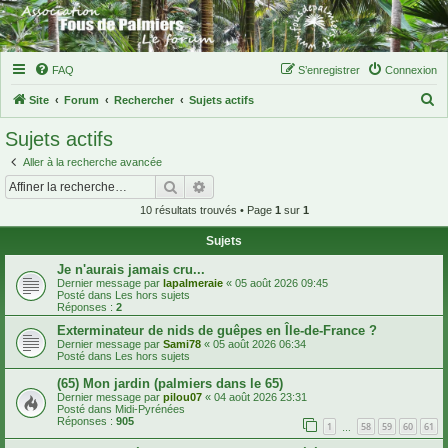
FAQ
S’enregistrer
Connexion
R
Site
Forum
Rechercher
Sujets actifs
e
Sujets actifs
c
Aller à la recherche avancée
h
Rechercher
Recherche avancée
e
10 résultats trouvés • Page
1
sur
1
r
Sujets
c
h
Je n'aurais jamais cru...
Dernier message par
lapalmeraie
«
05 août 2026 09:45
e
Posté dans
Les hors sujets
Réponses :
2
r
Exterminateur de nids de guêpes en Île-de-France ?
Dernier message par
Sami78
«
05 août 2026 06:34
Posté dans
Les hors sujets
(65) Mon jardin (palmiers dans le 65)
Dernier message par
pilou07
«
04 août 2026 23:31
Posté dans
Midi-Pyrénées
Réponses :
905
1
58
59
60
61
…