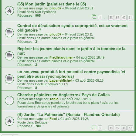
(65) Mon jardin (palmiers dans le 65)
Dernier message par
pilou07
«
04 août 2026 23:31
Posté dans
Midi-Pyrénées
Réponses :
905
1
58
59
60
61
…
Contrat de dératisation syndic copropriété, est-ce vraiment
obligatoire ?
Dernier message par
pilou07
«
04 août 2026 23:11
Posté dans
Les autres plantes et le jardin en général
Réponses :
3
Repérer les jeunes plants dans le jardin à la tombée de la
nuit
Dernier message par
Fredlejardinier
«
04 août 2026 18:49
Posté dans
Les autres plantes et le jardin en général
Réponses :
3
un nouveau produit à fort potentiel contre paysandisia 'et
peut être aussi rynchophorus)
Dernier message par
LapeneMichel
«
03 août 2026 08:18
Posté dans
Docteur palmier S.O.S
Réponses :
8
Cherche pépinière en Angleterre / Pays de Galles
Dernier message par
Tonio
«
02 août 2026 20:18
Posté dans
Bourse de palmiers / le coin des bons plans / avis sur les
fournisseurs de graines et palmiers
(B) Jardin "La Palmeraie" (Renaix - Flandres Orientale)
Dernier message par
Fool
«
01 août 2026 14:28
Posté dans
Belgique
Réponses :
700
1
44
45
46
47
…