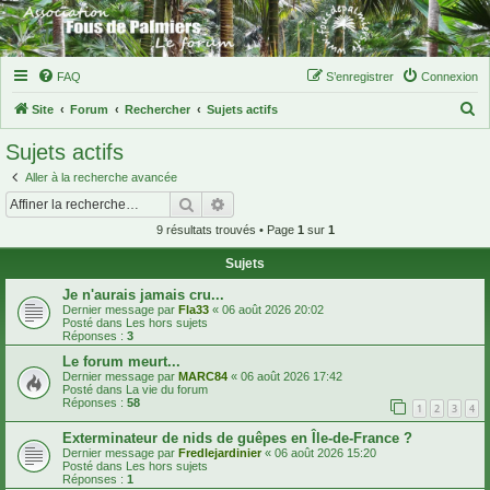
FAQ
S’enregistrer
Connexion
R
Site
Forum
Rechercher
Sujets actifs
e
Sujets actifs
c
Aller à la recherche avancée
h
Rechercher
Recherche avancée
e
9 résultats trouvés • Page
1
sur
1
r
Sujets
c
h
Je n'aurais jamais cru...
Dernier message par
Fla33
«
06 août 2026 20:02
e
Posté dans
Les hors sujets
Réponses :
3
r
Le forum meurt...
Dernier message par
MARC84
«
06 août 2026 17:42
Posté dans
La vie du forum
Réponses :
58
1
2
3
4
Exterminateur de nids de guêpes en Île-de-France ?
Dernier message par
Fredlejardinier
«
06 août 2026 15:20
Posté dans
Les hors sujets
Réponses :
1