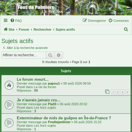
FAQ
S’enregistrer
Connexion
R
Site
Forum
Rechercher
Sujets actifs
e
Sujets actifs
c
Aller à la recherche avancée
h
Rechercher
Recherche avancée
e
9 résultats trouvés • Page
1
sur
1
r
Sujets
c
h
Le forum meurt...
Dernier message par
papou1
«
08 août 2026 08:59
e
Posté dans
La vie du forum
Réponses :
59
1
2
3
4
r
Je n'aurais jamais cru...
Dernier message par
Fla33
«
06 août 2026 20:02
Posté dans
Les hors sujets
Réponses :
3
Exterminateur de nids de guêpes en Île-de-France ?
Dernier message par
Fredlejardinier
«
06 août 2026 15:20
Posté dans
Les hors sujets
Réponses :
1