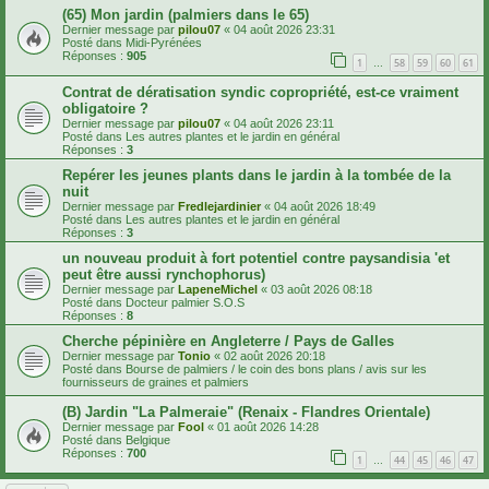
(65) Mon jardin (palmiers dans le 65)
Dernier message par
pilou07
«
04 août 2026 23:31
Posté dans
Midi-Pyrénées
Réponses :
905
1
58
59
60
61
…
Contrat de dératisation syndic copropriété, est-ce vraiment
obligatoire ?
Dernier message par
pilou07
«
04 août 2026 23:11
Posté dans
Les autres plantes et le jardin en général
Réponses :
3
Repérer les jeunes plants dans le jardin à la tombée de la
nuit
Dernier message par
Fredlejardinier
«
04 août 2026 18:49
Posté dans
Les autres plantes et le jardin en général
Réponses :
3
un nouveau produit à fort potentiel contre paysandisia 'et
peut être aussi rynchophorus)
Dernier message par
LapeneMichel
«
03 août 2026 08:18
Posté dans
Docteur palmier S.O.S
Réponses :
8
Cherche pépinière en Angleterre / Pays de Galles
Dernier message par
Tonio
«
02 août 2026 20:18
Posté dans
Bourse de palmiers / le coin des bons plans / avis sur les
fournisseurs de graines et palmiers
(B) Jardin "La Palmeraie" (Renaix - Flandres Orientale)
Dernier message par
Fool
«
01 août 2026 14:28
Posté dans
Belgique
Réponses :
700
1
44
45
46
47
…