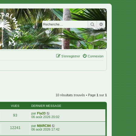
Rechercher
Recherche avanc
S’enregistrer
Connexion
10 résultats trouvés • Page
1
sur
1
VUES
DERNIER MESSAGE
par
Fla33
93
06 août 2026 20:02
par
MARC84
12241
06 août 2026 17:42