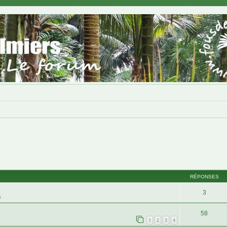
RÉPONSES
3
s
58
1
2
3
4