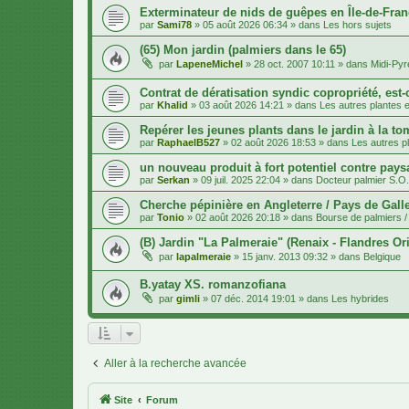
Exterminateur de nids de guêpes en Île-de-Fran
par
Sami78
»
05 août 2026 06:34
» dans
Les hors sujets
(65) Mon jardin (palmiers dans le 65)
par
LapeneMichel
»
28 oct. 2007 10:11
» dans
Midi-Py
Contrat de dératisation syndic copropriété, est-
par
Khalid
»
03 août 2026 14:21
» dans
Les autres plantes et
Repérer les jeunes plants dans le jardin à la to
par
RaphaelB527
»
02 août 2026 18:53
» dans
Les autres pl
un nouveau produit à fort potentiel contre pays
par
Serkan
»
09 juil. 2025 22:04
» dans
Docteur palmier S.O
Cherche pépinière en Angleterre / Pays de Gall
par
Tonio
»
02 août 2026 20:18
» dans
Bourse de palmiers / 
(B) Jardin "La Palmeraie" (Renaix - Flandres Ori
par
lapalmeraie
»
15 janv. 2013 09:32
» dans
Belgique
B.yatay XS. romanzofiana
par
gimli
»
07 déc. 2014 19:01
» dans
Les hybrides
Aller à la recherche avancée
Site
Forum