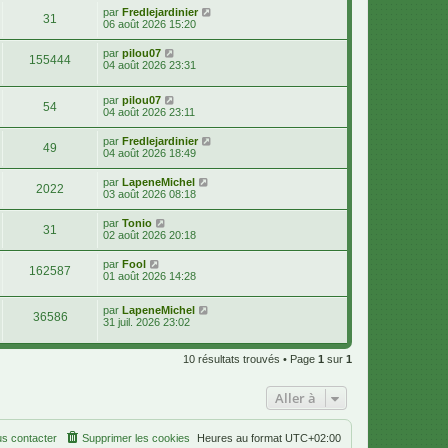
par
Fredlejardinier
31
06 août 2026 15:20
par
pilou07
155444
04 août 2026 23:31
par
pilou07
54
04 août 2026 23:11
par
Fredlejardinier
49
04 août 2026 18:49
par
LapeneMichel
2022
03 août 2026 08:18
par
Tonio
31
02 août 2026 20:18
par
Fool
162587
01 août 2026 14:28
par
LapeneMichel
36586
31 juil. 2026 23:02
10 résultats trouvés • Page
1
sur
1
Aller à
s contacter
Supprimer les cookies
Heures au format
UTC+02:00