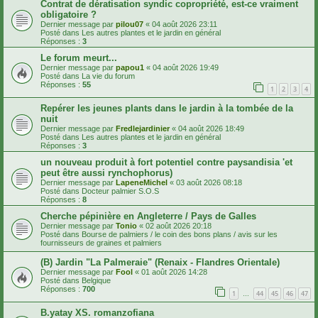
Contrat de dératisation syndic copropriété, est-ce vraiment
obligatoire ?
Dernier message par
pilou07
«
04 août 2026 23:11
Posté dans
Les autres plantes et le jardin en général
Réponses :
3
Le forum meurt...
Dernier message par
papou1
«
04 août 2026 19:49
Posté dans
La vie du forum
Réponses :
55
1
2
3
4
Repérer les jeunes plants dans le jardin à la tombée de la
nuit
Dernier message par
Fredlejardinier
«
04 août 2026 18:49
Posté dans
Les autres plantes et le jardin en général
Réponses :
3
un nouveau produit à fort potentiel contre paysandisia 'et
peut être aussi rynchophorus)
Dernier message par
LapeneMichel
«
03 août 2026 08:18
Posté dans
Docteur palmier S.O.S
Réponses :
8
Cherche pépinière en Angleterre / Pays de Galles
Dernier message par
Tonio
«
02 août 2026 20:18
Posté dans
Bourse de palmiers / le coin des bons plans / avis sur les
fournisseurs de graines et palmiers
(B) Jardin "La Palmeraie" (Renaix - Flandres Orientale)
Dernier message par
Fool
«
01 août 2026 14:28
Posté dans
Belgique
Réponses :
700
1
44
45
46
47
…
B.yatay XS. romanzofiana