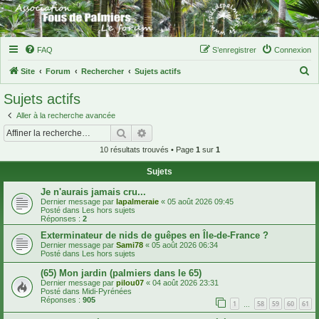
FAQ
S’enregistrer
Connexion
R
Site
Forum
Rechercher
Sujets actifs
e
Sujets actifs
c
Aller à la recherche avancée
h
Rechercher
Recherche avancée
e
10 résultats trouvés • Page
1
sur
1
r
Sujets
c
h
Je n'aurais jamais cru...
Dernier message par
lapalmeraie
«
05 août 2026 09:45
e
Posté dans
Les hors sujets
Réponses :
2
r
Exterminateur de nids de guêpes en Île-de-France ?
Dernier message par
Sami78
«
05 août 2026 06:34
Posté dans
Les hors sujets
(65) Mon jardin (palmiers dans le 65)
Dernier message par
pilou07
«
04 août 2026 23:31
Posté dans
Midi-Pyrénées
Réponses :
905
1
58
59
60
61
…