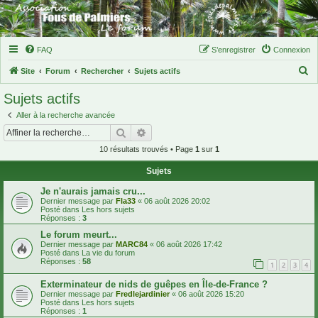
FAQ
S’enregistrer
Connexion
R
Site
Forum
Rechercher
Sujets actifs
e
Sujets actifs
c
Aller à la recherche avancée
h
Rechercher
Recherche avancée
e
10 résultats trouvés • Page
1
sur
1
r
Sujets
c
h
Je n'aurais jamais cru...
Dernier message par
Fla33
«
06 août 2026 20:02
e
Posté dans
Les hors sujets
Réponses :
3
r
Le forum meurt...
Dernier message par
MARC84
«
06 août 2026 17:42
Posté dans
La vie du forum
Réponses :
58
1
2
3
4
Exterminateur de nids de guêpes en Île-de-France ?
Dernier message par
Fredlejardinier
«
06 août 2026 15:20
Posté dans
Les hors sujets
Réponses :
1