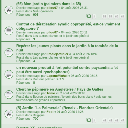
(65) Mon jardin (palmiers dans le 65)
Dernier message par
pilou07
«
04 août 2026 23:31
Posté dans
Midi-Pyrénées
Réponses :
905
1
58
59
60
61
…
Contrat de dératisation syndic copropriété, est-ce vraiment
obligatoire ?
Dernier message par
pilou07
«
04 août 2026 23:11
Posté dans
Les autres plantes et le jardin en général
Réponses :
3
Repérer les jeunes plants dans le jardin à la tombée de la
nuit
Dernier message par
Fredlejardinier
«
04 août 2026 18:49
Posté dans
Les autres plantes et le jardin en général
Réponses :
3
un nouveau produit à fort potentiel contre paysandisia 'et
peut être aussi rynchophorus)
Dernier message par
LapeneMichel
«
03 août 2026 08:18
Posté dans
Docteur palmier S.O.S
Réponses :
8
Cherche pépinière en Angleterre / Pays de Galles
Dernier message par
Tonio
«
02 août 2026 20:18
Posté dans
Bourse de palmiers / le coin des bons plans / avis sur les
fournisseurs de graines et palmiers
(B) Jardin "La Palmeraie" (Renaix - Flandres Orientale)
Dernier message par
Fool
«
01 août 2026 14:28
Posté dans
Belgique
Réponses :
700
1
44
45
46
47
…