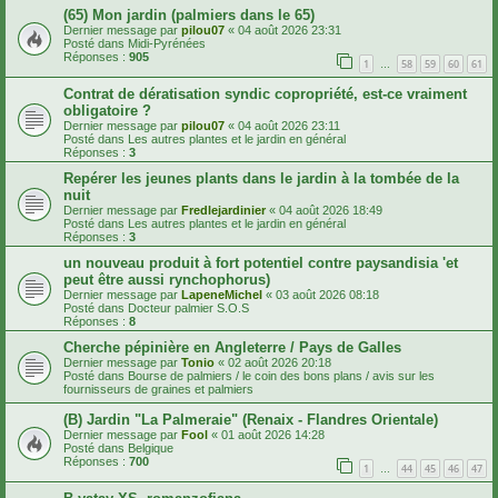
(65) Mon jardin (palmiers dans le 65)
Dernier message par
pilou07
«
04 août 2026 23:31
Posté dans
Midi-Pyrénées
Réponses :
905
1
58
59
60
61
…
Contrat de dératisation syndic copropriété, est-ce vraiment
obligatoire ?
Dernier message par
pilou07
«
04 août 2026 23:11
Posté dans
Les autres plantes et le jardin en général
Réponses :
3
Repérer les jeunes plants dans le jardin à la tombée de la
nuit
Dernier message par
Fredlejardinier
«
04 août 2026 18:49
Posté dans
Les autres plantes et le jardin en général
Réponses :
3
un nouveau produit à fort potentiel contre paysandisia 'et
peut être aussi rynchophorus)
Dernier message par
LapeneMichel
«
03 août 2026 08:18
Posté dans
Docteur palmier S.O.S
Réponses :
8
Cherche pépinière en Angleterre / Pays de Galles
Dernier message par
Tonio
«
02 août 2026 20:18
Posté dans
Bourse de palmiers / le coin des bons plans / avis sur les
fournisseurs de graines et palmiers
(B) Jardin "La Palmeraie" (Renaix - Flandres Orientale)
Dernier message par
Fool
«
01 août 2026 14:28
Posté dans
Belgique
Réponses :
700
1
44
45
46
47
…