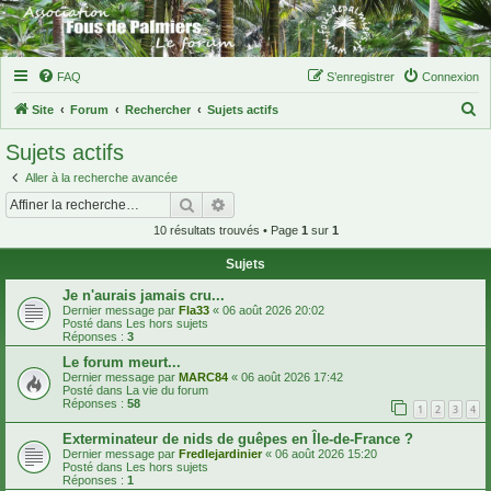
FAQ
S’enregistrer
Connexion
R
Site
Forum
Rechercher
Sujets actifs
e
Sujets actifs
c
Aller à la recherche avancée
h
Rechercher
Recherche avancée
e
10 résultats trouvés • Page
1
sur
1
r
Sujets
c
h
Je n'aurais jamais cru...
Dernier message par
Fla33
«
06 août 2026 20:02
e
Posté dans
Les hors sujets
Réponses :
3
r
Le forum meurt...
Dernier message par
MARC84
«
06 août 2026 17:42
Posté dans
La vie du forum
Réponses :
58
1
2
3
4
Exterminateur de nids de guêpes en Île-de-France ?
Dernier message par
Fredlejardinier
«
06 août 2026 15:20
Posté dans
Les hors sujets
Réponses :
1