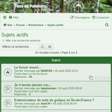
FAQ
S’enregistrer
Connexion
R
Site
Forum
Rechercher
Sujets actifs
e
Sujets actifs
c
Aller à la recherche avancée
h
Rechercher
Recherche avancée
e
10 résultats trouvés • Page
1
sur
1
r
Sujets
c
h
Le forum meurt...
Dernier message par
MARC84
«
06 août 2026 10:11
e
Posté dans
La vie du forum
Réponses :
56
1
2
3
4
r
Je n'aurais jamais cru...
Dernier message par
lapalmeraie
«
05 août 2026 09:45
Posté dans
Les hors sujets
Réponses :
2
Exterminateur de nids de guêpes en Île-de-France ?
Dernier message par
Sami78
«
05 août 2026 06:34
Posté dans
Les hors sujets