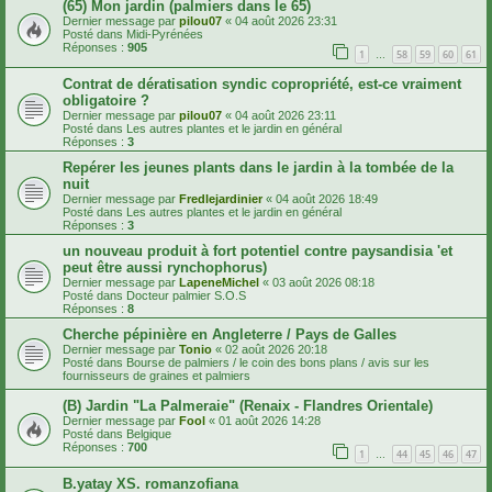
(65) Mon jardin (palmiers dans le 65)
Dernier message par
pilou07
«
04 août 2026 23:31
Posté dans
Midi-Pyrénées
Réponses :
905
1
58
59
60
61
…
Contrat de dératisation syndic copropriété, est-ce vraiment
obligatoire ?
Dernier message par
pilou07
«
04 août 2026 23:11
Posté dans
Les autres plantes et le jardin en général
Réponses :
3
Repérer les jeunes plants dans le jardin à la tombée de la
nuit
Dernier message par
Fredlejardinier
«
04 août 2026 18:49
Posté dans
Les autres plantes et le jardin en général
Réponses :
3
un nouveau produit à fort potentiel contre paysandisia 'et
peut être aussi rynchophorus)
Dernier message par
LapeneMichel
«
03 août 2026 08:18
Posté dans
Docteur palmier S.O.S
Réponses :
8
Cherche pépinière en Angleterre / Pays de Galles
Dernier message par
Tonio
«
02 août 2026 20:18
Posté dans
Bourse de palmiers / le coin des bons plans / avis sur les
fournisseurs de graines et palmiers
(B) Jardin "La Palmeraie" (Renaix - Flandres Orientale)
Dernier message par
Fool
«
01 août 2026 14:28
Posté dans
Belgique
Réponses :
700
1
44
45
46
47
…
B.yatay XS. romanzofiana