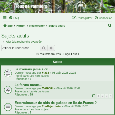
FAQ
S’enregistrer
Connexion
R
Site
Forum
Rechercher
Sujets actifs
e
Sujets actifs
c
Aller à la recherche avancée
h
Rechercher
Recherche avancée
e
10 résultats trouvés • Page
1
sur
1
r
Sujets
c
h
Je n'aurais jamais cru...
Dernier message par
Fla33
«
06 août 2026 20:02
e
Posté dans
Les hors sujets
Réponses :
3
r
Le forum meurt...
Dernier message par
MARC84
«
06 août 2026 17:42
Posté dans
La vie du forum
Réponses :
58
1
2
3
4
Exterminateur de nids de guêpes en Île-de-France ?
Dernier message par
Fredlejardinier
«
06 août 2026 15:20
Posté dans
Les hors sujets
Réponses :
1