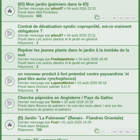
(65) Mon jardin (palmiers dans le 65)
Dernier message par
pilou07
«
04 août 2026 23:31
Posté dans
Midi-Pyrénées
Réponses :
905
1
58
59
60
61
…
Contrat de dératisation syndic copropriété, est-ce vraiment
obligatoire ?
Dernier message par
pilou07
«
04 août 2026 23:11
Posté dans
Les autres plantes et le jardin en général
Réponses :
3
Repérer les jeunes plants dans le jardin à la tombée de la
nuit
Dernier message par
Fredlejardinier
«
04 août 2026 18:49
Posté dans
Les autres plantes et le jardin en général
Réponses :
3
un nouveau produit à fort potentiel contre paysandisia 'et
peut être aussi rynchophorus)
Dernier message par
LapeneMichel
«
03 août 2026 08:18
Posté dans
Docteur palmier S.O.S
Réponses :
8
Cherche pépinière en Angleterre / Pays de Galles
Dernier message par
Tonio
«
02 août 2026 20:18
Posté dans
Bourse de palmiers / le coin des bons plans / avis sur les
fournisseurs de graines et palmiers
(B) Jardin "La Palmeraie" (Renaix - Flandres Orientale)
Dernier message par
Fool
«
01 août 2026 14:28
Posté dans
Belgique
Réponses :
700
1
44
45
46
47
…