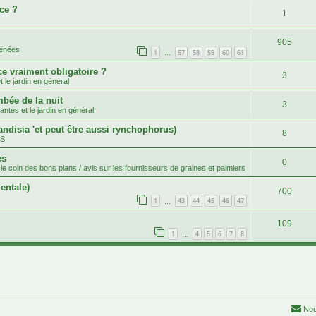
ce ?
1
905
rénées
1
57
58
59
60
61
…
ce vraiment obligatoire ?
3
 le jardin en général
mbée de la nuit
3
antes et le jardin en général
andisia 'et peut être aussi rynchophorus)
8
.S
es
0
le coin des bons plans / avis sur les fournisseurs de graines et palmiers
entale)
700
1
43
44
45
46
47
…
109
1
4
5
6
7
8
…
Nou