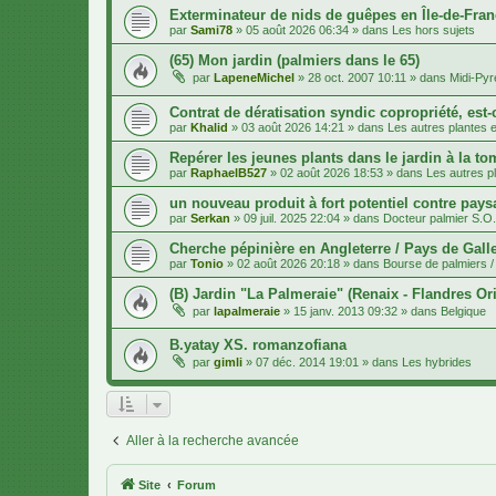
Exterminateur de nids de guêpes en Île-de-Fran
par
Sami78
»
05 août 2026 06:34
» dans
Les hors sujets
(65) Mon jardin (palmiers dans le 65)
par
LapeneMichel
»
28 oct. 2007 10:11
» dans
Midi-Py
Contrat de dératisation syndic copropriété, est-
par
Khalid
»
03 août 2026 14:21
» dans
Les autres plantes et
Repérer les jeunes plants dans le jardin à la to
par
RaphaelB527
»
02 août 2026 18:53
» dans
Les autres pl
un nouveau produit à fort potentiel contre pays
par
Serkan
»
09 juil. 2025 22:04
» dans
Docteur palmier S.O
Cherche pépinière en Angleterre / Pays de Gall
par
Tonio
»
02 août 2026 20:18
» dans
Bourse de palmiers / 
(B) Jardin "La Palmeraie" (Renaix - Flandres Ori
par
lapalmeraie
»
15 janv. 2013 09:32
» dans
Belgique
B.yatay XS. romanzofiana
par
gimli
»
07 déc. 2014 19:01
» dans
Les hybrides
Aller à la recherche avancée
Site
Forum