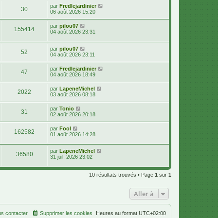
par
Fredlejardinier
30
06 août 2026 15:20
par
pilou07
155414
04 août 2026 23:31
par
pilou07
52
04 août 2026 23:11
par
Fredlejardinier
47
04 août 2026 18:49
par
LapeneMichel
2022
03 août 2026 08:18
par
Tonio
31
02 août 2026 20:18
par
Fool
162582
01 août 2026 14:28
par
LapeneMichel
36580
31 juil. 2026 23:02
10 résultats trouvés • Page
1
sur
1
Aller à
s contacter
Supprimer les cookies
Heures au format
UTC+02:00