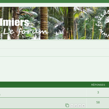
RÉPONSES
3
s
58
1
2
3
4