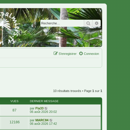
Rechercher
Recherche avanc
S’enregistrer
Connexion
10 résultats trouvés • Page
1
sur
1
VUES
DERNIER MESSAGE
par
Fla33
87
06 août 2026 20:02
par
MARC84
12186
06 août 2026 17:42