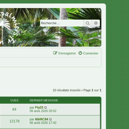
Rechercher
Recherche avanc
S’enregistrer
Connexion
10 résultats trouvés • Page
1
sur
1
VUES
DERNIER MESSAGE
par
Fla33
84
06 août 2026 20:02
par
MARC84
12178
06 août 2026 17:42