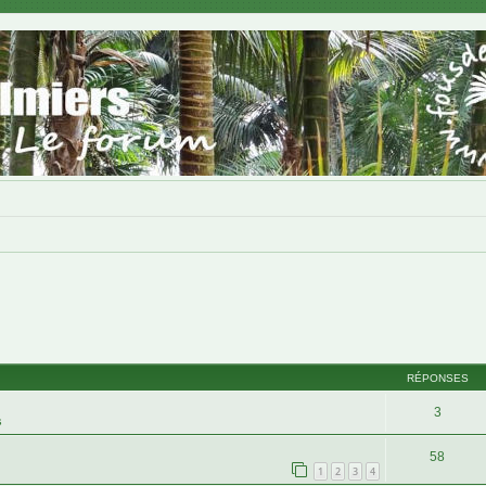
RÉPONSES
3
s
58
1
2
3
4