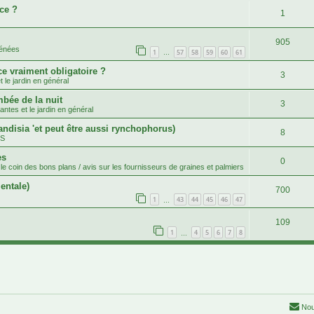
ce ?
1
905
rénées
1
57
58
59
60
61
…
ce vraiment obligatoire ?
3
 le jardin en général
mbée de la nuit
3
antes et le jardin en général
andisia 'et peut être aussi rynchophorus)
8
.S
es
0
le coin des bons plans / avis sur les fournisseurs de graines et palmiers
entale)
700
1
43
44
45
46
47
…
109
1
4
5
6
7
8
…
Nou