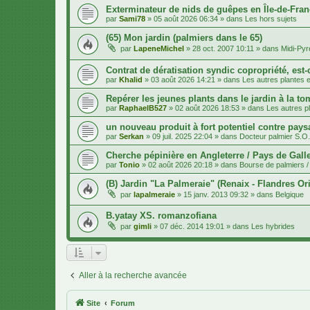
Exterminateur de nids de guêpes en Île-de-Fran
par
Sami78
»
05 août 2026 06:34
» dans
Les hors sujets
(65) Mon jardin (palmiers dans le 65)
par
LapeneMichel
»
28 oct. 2007 10:11
» dans
Midi-Py
Contrat de dératisation syndic copropriété, est-
par
Khalid
»
03 août 2026 14:21
» dans
Les autres plantes et
Repérer les jeunes plants dans le jardin à la to
par
RaphaelB527
»
02 août 2026 18:53
» dans
Les autres pl
un nouveau produit à fort potentiel contre pays
par
Serkan
»
09 juil. 2025 22:04
» dans
Docteur palmier S.O
Cherche pépinière en Angleterre / Pays de Gall
par
Tonio
»
02 août 2026 20:18
» dans
Bourse de palmiers / 
(B) Jardin "La Palmeraie" (Renaix - Flandres Ori
par
lapalmeraie
»
15 janv. 2013 09:32
» dans
Belgique
B.yatay XS. romanzofiana
par
gimli
»
07 déc. 2014 19:01
» dans
Les hybrides
Aller à la recherche avancée
Site
Forum