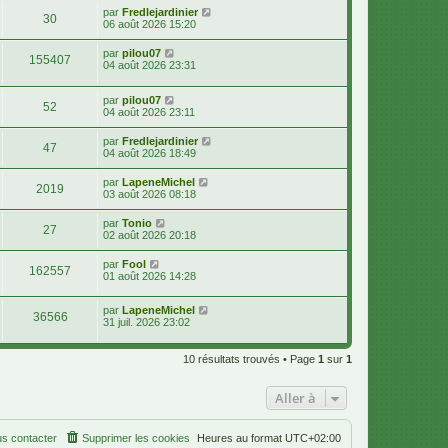
par
Fredlejardinier
30
06 août 2026 15:20
par
pilou07
155407
04 août 2026 23:31
par
pilou07
52
04 août 2026 23:11
par
Fredlejardinier
47
04 août 2026 18:49
par
LapeneMichel
2019
03 août 2026 08:18
par
Tonio
27
02 août 2026 20:18
par
Fool
162557
01 août 2026 14:28
par
LapeneMichel
36566
31 juil. 2026 23:02
10 résultats trouvés • Page
1
sur
1
Aller à
s contacter
Supprimer les cookies
Heures au format
UTC+02:00