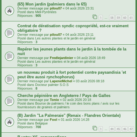
(65) Mon jardin (palmiers dans le 65)
Dernier message par
pilou07
«
04 août 2026 23:31
Posté dans
Midi-Pyrénées
Réponses :
905
1
58
59
60
61
…
Contrat de dératisation syndic copropriété, est-ce vraiment
obligatoire ?
Dernier message par
pilou07
«
04 août 2026 23:11
Posté dans
Les autres plantes et le jardin en général
Réponses :
3
Repérer les jeunes plants dans le jardin à la tombée de la
nuit
Dernier message par
Fredlejardinier
«
04 août 2026 18:49
Posté dans
Les autres plantes et le jardin en général
Réponses :
3
un nouveau produit à fort potentiel contre paysandisia 'et
peut être aussi rynchophorus)
Dernier message par
LapeneMichel
«
03 août 2026 08:18
Posté dans
Docteur palmier S.O.S
Réponses :
8
Cherche pépinière en Angleterre / Pays de Galles
Dernier message par
Tonio
«
02 août 2026 20:18
Posté dans
Bourse de palmiers / le coin des bons plans / avis sur les
fournisseurs de graines et palmiers
(B) Jardin "La Palmeraie" (Renaix - Flandres Orientale)
Dernier message par
Fool
«
01 août 2026 14:28
Posté dans
Belgique
Réponses :
700
1
44
45
46
47
…