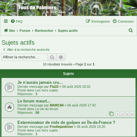
FAQ
S’enregistrer
Connexion
R
Site
Forum
Rechercher
Sujets actifs
e
Sujets actifs
c
Aller à la recherche avancée
h
Rechercher
Recherche avancée
e
10 résultats trouvés • Page
1
sur
1
r
Sujets
c
h
Je n'aurais jamais cru...
Dernier message par
Fla33
«
06 août 2026 20:02
e
Posté dans
Les hors sujets
Réponses :
3
r
Le forum meurt...
Dernier message par
MARC84
«
06 août 2026 17:42
Posté dans
La vie du forum
Réponses :
58
1
2
3
4
Exterminateur de nids de guêpes en Île-de-France ?
Dernier message par
Fredlejardinier
«
06 août 2026 15:20
Posté dans
Les hors sujets
Réponses :
1