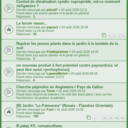
Contrat de dératisation syndic copropriété, est-ce vraiment
obligatoire ?
Dernier message par
pilou07
«
04 août 2026 23:11
Posté dans
Les autres plantes et le jardin en général
Réponses :
3
Le forum meurt...
Dernier message par
papou1
«
04 août 2026 19:49
Posté dans
La vie du forum
Réponses :
55
1
2
3
4
Repérer les jeunes plants dans le jardin à la tombée de la
nuit
Dernier message par
Fredlejardinier
«
04 août 2026 18:49
Posté dans
Les autres plantes et le jardin en général
Réponses :
3
un nouveau produit à fort potentiel contre paysandisia 'et
peut être aussi rynchophorus)
Dernier message par
LapeneMichel
«
03 août 2026 08:18
Posté dans
Docteur palmier S.O.S
Réponses :
8
Cherche pépinière en Angleterre / Pays de Galles
Dernier message par
Tonio
«
02 août 2026 20:18
Posté dans
Bourse de palmiers / le coin des bons plans / avis sur les
fournisseurs de graines et palmiers
(B) Jardin "La Palmeraie" (Renaix - Flandres Orientale)
Dernier message par
Fool
«
01 août 2026 14:28
Posté dans
Belgique
Réponses :
700
1
44
45
46
47
…
B.yatay XS. romanzofiana