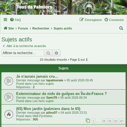
FAQ
S’enregistrer
Connexion
R
Site
Forum
Rechercher
Sujets actifs
e
Sujets actifs
c
Aller à la recherche avancée
h
Rechercher
Recherche avancée
e
10 résultats trouvés • Page
1
sur
1
r
Sujets
c
h
Je n'aurais jamais cru...
Dernier message par
lapalmeraie
«
05 août 2026 09:45
e
Posté dans
Les hors sujets
Réponses :
2
r
Exterminateur de nids de guêpes en Île-de-France ?
Dernier message par
Sami78
«
05 août 2026 06:34
Posté dans
Les hors sujets
(65) Mon jardin (palmiers dans le 65)
Dernier message par
pilou07
«
04 août 2026 23:31
Posté dans
Midi-Pyrénées
Réponses :
905
1
58
59
60
61
…