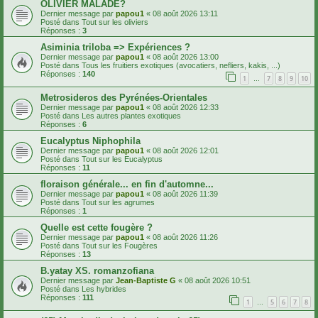
OLIVIER MALADE?
Dernier message par
papou1
«
08 août 2026 13:11
Posté dans
Tout sur les oliviers
Réponses :
3
Asiminia triloba => Expériences ?
Dernier message par
papou1
«
08 août 2026 13:00
Posté dans
Tous les fruitiers exotiques (avocatiers, nefliers, kakis, ...)
Réponses :
140
1
7
8
9
10
…
Metrosideros des Pyrénées-Orientales
Dernier message par
papou1
«
08 août 2026 12:33
Posté dans
Les autres plantes exotiques
Réponses :
6
Eucalyptus Niphophila
Dernier message par
papou1
«
08 août 2026 12:01
Posté dans
Tout sur les Eucalyptus
Réponses :
11
floraison générale... en fin d'automne...
Dernier message par
papou1
«
08 août 2026 11:39
Posté dans
Tout sur les agrumes
Réponses :
1
Quelle est cette fougère ?
Dernier message par
papou1
«
08 août 2026 11:26
Posté dans
Tout sur les Fougères
Réponses :
13
B.yatay XS. romanzofiana
Dernier message par
Jean-Baptiste G
«
08 août 2026 10:51
Posté dans
Les hybrides
Réponses :
111
1
5
6
7
8
…