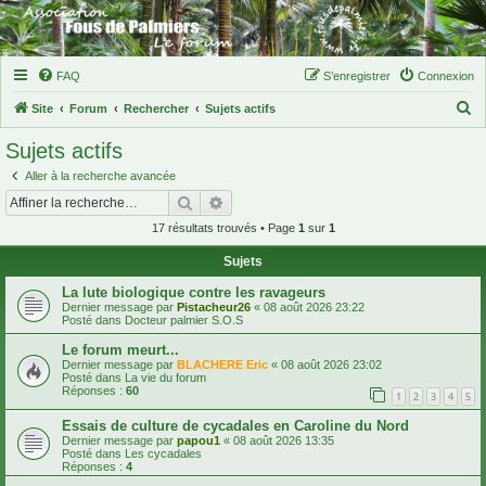
FAQ
S’enregistrer
Connexion
R
Site
Forum
Rechercher
Sujets actifs
e
Sujets actifs
c
Aller à la recherche avancée
h
Rechercher
Recherche avancée
e
17 résultats trouvés • Page
1
sur
1
r
Sujets
c
h
La lute biologique contre les ravageurs
Dernier message par
Pistacheur26
«
08 août 2026 23:22
e
Posté dans
Docteur palmier S.O.S
r
Le forum meurt...
Dernier message par
BLACHERE Eric
«
08 août 2026 23:02
Posté dans
La vie du forum
Réponses :
60
1
2
3
4
5
Essais de culture de cycadales en Caroline du Nord
Dernier message par
papou1
«
08 août 2026 13:35
Posté dans
Les cycadales
Réponses :
4