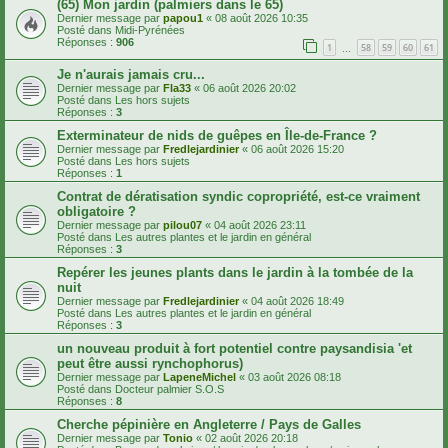
(65) Mon jardin (palmiers dans le 65)
Dernier message par
papou1
«
08 août 2026 10:35
Posté dans
Midi-Pyrénées
Réponses :
906
1
58
59
60
61
…
Je n'aurais jamais cru...
Dernier message par
Fla33
«
06 août 2026 20:02
Posté dans
Les hors sujets
Réponses :
3
Exterminateur de nids de guêpes en Île-de-France ?
Dernier message par
Fredlejardinier
«
06 août 2026 15:20
Posté dans
Les hors sujets
Réponses :
1
Contrat de dératisation syndic copropriété, est-ce vraiment
obligatoire ?
Dernier message par
pilou07
«
04 août 2026 23:11
Posté dans
Les autres plantes et le jardin en général
Réponses :
3
Repérer les jeunes plants dans le jardin à la tombée de la
nuit
Dernier message par
Fredlejardinier
«
04 août 2026 18:49
Posté dans
Les autres plantes et le jardin en général
Réponses :
3
un nouveau produit à fort potentiel contre paysandisia 'et
peut être aussi rynchophorus)
Dernier message par
LapeneMichel
«
03 août 2026 08:18
Posté dans
Docteur palmier S.O.S
Réponses :
8
Cherche pépinière en Angleterre / Pays de Galles
Dernier message par
Tonio
«
02 août 2026 20:18