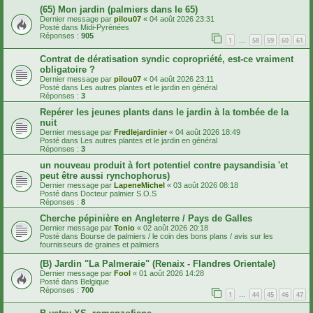
(65) Mon jardin (palmiers dans le 65)
Dernier message par
pilou07
«
04 août 2026 23:31
Posté dans
Midi-Pyrénées
Réponses :
905
1
58
59
60
61
…
Contrat de dératisation syndic copropriété, est-ce vraiment
obligatoire ?
Dernier message par
pilou07
«
04 août 2026 23:11
Posté dans
Les autres plantes et le jardin en général
Réponses :
3
Repérer les jeunes plants dans le jardin à la tombée de la
nuit
Dernier message par
Fredlejardinier
«
04 août 2026 18:49
Posté dans
Les autres plantes et le jardin en général
Réponses :
3
un nouveau produit à fort potentiel contre paysandisia 'et
peut être aussi rynchophorus)
Dernier message par
LapeneMichel
«
03 août 2026 08:18
Posté dans
Docteur palmier S.O.S
Réponses :
8
Cherche pépinière en Angleterre / Pays de Galles
Dernier message par
Tonio
«
02 août 2026 20:18
Posté dans
Bourse de palmiers / le coin des bons plans / avis sur les
fournisseurs de graines et palmiers
(B) Jardin "La Palmeraie" (Renaix - Flandres Orientale)
Dernier message par
Fool
«
01 août 2026 14:28
Posté dans
Belgique
Réponses :
700
1
44
45
46
47
…