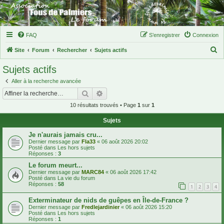
FAQ
S’enregistrer
Connexion
R
Site
Forum
Rechercher
Sujets actifs
e
Sujets actifs
c
Aller à la recherche avancée
h
Rechercher
Recherche avancée
e
10 résultats trouvés • Page
1
sur
1
r
Sujets
c
h
Je n'aurais jamais cru...
Dernier message par
Fla33
«
06 août 2026 20:02
e
Posté dans
Les hors sujets
Réponses :
3
r
Le forum meurt...
Dernier message par
MARC84
«
06 août 2026 17:42
Posté dans
La vie du forum
Réponses :
58
1
2
3
4
Exterminateur de nids de guêpes en Île-de-France ?
Dernier message par
Fredlejardinier
«
06 août 2026 15:20
Posté dans
Les hors sujets
Réponses :
1