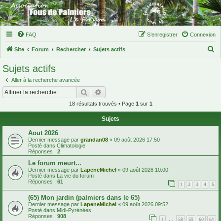
FAQ
S’enregistrer
Connexion
R
Site
Forum
Rechercher
Sujets actifs
e
Sujets actifs
c
Aller à la recherche avancée
h
Rechercher
Recherche avancée
e
18 résultats trouvés • Page
1
sur
1
r
Sujets
c
h
Aout 2026
Dernier message par
grandan08
«
09 août 2026 17:50
e
Posté dans
Climatologie
Réponses :
2
r
Le forum meurt...
Dernier message par
LapeneMichel
«
09 août 2026 10:00
Posté dans
La vie du forum
Réponses :
61
1
2
3
4
5
(65) Mon jardin (palmiers dans le 65)
Dernier message par
LapeneMichel
«
09 août 2026 09:52
Posté dans
Midi-Pyrénées
Réponses :
908
1
58
59
60
61
…