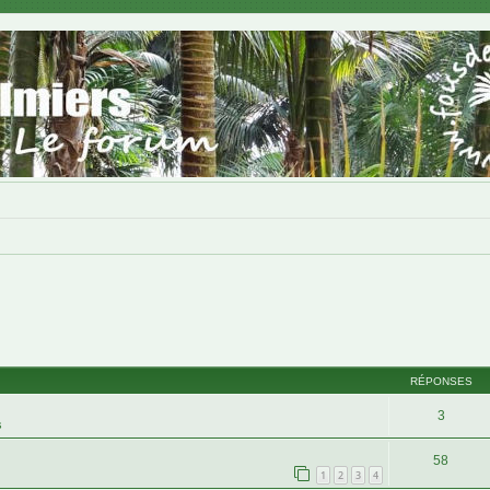
RÉPONSES
3
s
58
1
2
3
4