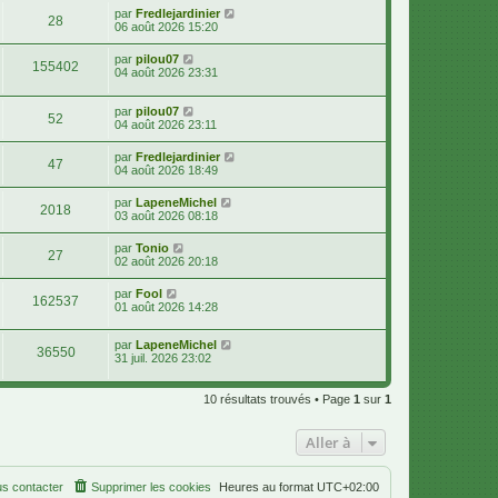
par
Fredlejardinier
28
06 août 2026 15:20
par
pilou07
155402
04 août 2026 23:31
par
pilou07
52
04 août 2026 23:11
par
Fredlejardinier
47
04 août 2026 18:49
par
LapeneMichel
2018
03 août 2026 08:18
par
Tonio
27
02 août 2026 20:18
par
Fool
162537
01 août 2026 14:28
par
LapeneMichel
36550
31 juil. 2026 23:02
10 résultats trouvés • Page
1
sur
1
Aller à
s contacter
Supprimer les cookies
Heures au format
UTC+02:00