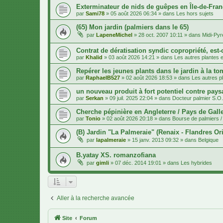
Exterminateur de nids de guêpes en Île-de-Fran
par
Sami78
»
05 août 2026 06:34
» dans
Les hors sujets
(65) Mon jardin (palmiers dans le 65)
par
LapeneMichel
»
28 oct. 2007 10:11
» dans
Midi-Py
Contrat de dératisation syndic copropriété, est-
par
Khalid
»
03 août 2026 14:21
» dans
Les autres plantes et
Repérer les jeunes plants dans le jardin à la to
par
RaphaelB527
»
02 août 2026 18:53
» dans
Les autres pl
un nouveau produit à fort potentiel contre pays
par
Serkan
»
09 juil. 2025 22:04
» dans
Docteur palmier S.O
Cherche pépinière en Angleterre / Pays de Gall
par
Tonio
»
02 août 2026 20:18
» dans
Bourse de palmiers / 
(B) Jardin "La Palmeraie" (Renaix - Flandres Ori
par
lapalmeraie
»
15 janv. 2013 09:32
» dans
Belgique
B.yatay XS. romanzofiana
par
gimli
»
07 déc. 2014 19:01
» dans
Les hybrides
Aller à la recherche avancée
Site
Forum