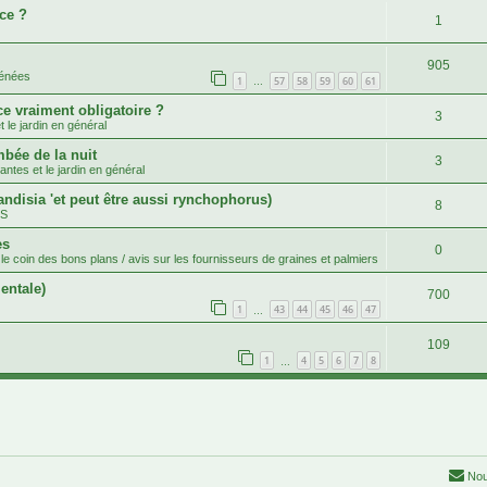
ce ?
1
905
rénées
1
57
58
59
60
61
…
ce vraiment obligatoire ?
3
 le jardin en général
mbée de la nuit
3
antes et le jardin en général
andisia 'et peut être aussi rynchophorus)
8
.S
es
0
le coin des bons plans / avis sur les fournisseurs de graines et palmiers
entale)
700
1
43
44
45
46
47
…
109
1
4
5
6
7
8
…
Nou