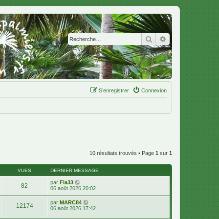
Rechercher
Recherche avanc
S’enregistrer
Connexion
10 résultats trouvés • Page
1
sur
1
VUES
DERNIER MESSAGE
par
Fla33
82
06 août 2026 20:02
par
MARC84
12174
06 août 2026 17:42