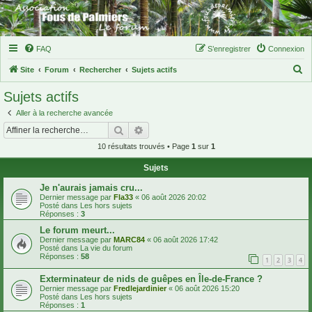
FAQ
S’enregistrer
Connexion
R
Site
Forum
Rechercher
Sujets actifs
e
Sujets actifs
c
Aller à la recherche avancée
h
Rechercher
Recherche avancée
e
10 résultats trouvés • Page
1
sur
1
r
Sujets
c
h
Je n'aurais jamais cru...
Dernier message par
Fla33
«
06 août 2026 20:02
e
Posté dans
Les hors sujets
Réponses :
3
r
Le forum meurt...
Dernier message par
MARC84
«
06 août 2026 17:42
Posté dans
La vie du forum
Réponses :
58
1
2
3
4
Exterminateur de nids de guêpes en Île-de-France ?
Dernier message par
Fredlejardinier
«
06 août 2026 15:20
Posté dans
Les hors sujets
Réponses :
1