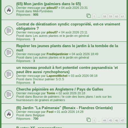
(65) Mon jardin (palmiers dans le 65)
Dernier message par
pilou07
«
04 août 2026 23:31
Posté dans
Midi-Pyrénées
Réponses :
905
1
58
59
60
61
…
Contrat de dératisation syndic copropriété, est-ce vraiment
obligatoire ?
Dernier message par
pilou07
«
04 août 2026 23:11
Posté dans
Les autres plantes et le jardin en général
Réponses :
3
Repérer les jeunes plants dans le jardin à la tombée de la
nuit
Dernier message par
Fredlejardinier
«
04 août 2026 18:49
Posté dans
Les autres plantes et le jardin en général
Réponses :
3
un nouveau produit à fort potentiel contre paysandisia 'et
peut être aussi rynchophorus)
Dernier message par
LapeneMichel
«
03 août 2026 08:18
Posté dans
Docteur palmier S.O.S
Réponses :
8
Cherche pépinière en Angleterre / Pays de Galles
Dernier message par
Tonio
«
02 août 2026 20:18
Posté dans
Bourse de palmiers / le coin des bons plans / avis sur les
fournisseurs de graines et palmiers
(B) Jardin "La Palmeraie" (Renaix - Flandres Orientale)
Dernier message par
Fool
«
01 août 2026 14:28
Posté dans
Belgique
Réponses :
700
1
44
45
46
47
…