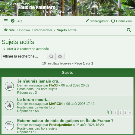
FAQ
S’enregistrer
Connexion
R
Site
Forum
Rechercher
Sujets actifs
e
Sujets actifs
c
Aller à la recherche avancée
h
Rechercher
Recherche avancée
e
10 résultats trouvés • Page
1
sur
1
r
Sujets
c
h
Je n'aurais jamais cru...
Dernier message par
Fla33
«
06 août 2026 20:02
e
Posté dans
Les hors sujets
Réponses :
3
r
Le forum meurt...
Dernier message par
MARC84
«
06 août 2026 17:42
Posté dans
La vie du forum
Réponses :
58
1
2
3
4
Exterminateur de nids de guêpes en Île-de-France ?
Dernier message par
Fredlejardinier
«
06 août 2026 15:20
Posté dans
Les hors sujets
Réponses :
1