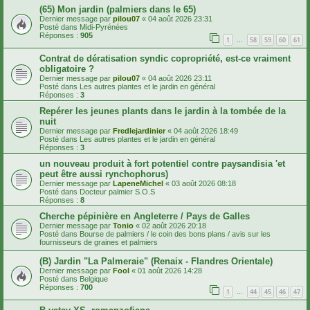
(65) Mon jardin (palmiers dans le 65)
Dernier message par
pilou07
«
04 août 2026 23:31
Posté dans
Midi-Pyrénées
Réponses :
905
1
58
59
60
61
…
Contrat de dératisation syndic copropriété, est-ce vraiment
obligatoire ?
Dernier message par
pilou07
«
04 août 2026 23:11
Posté dans
Les autres plantes et le jardin en général
Réponses :
3
Repérer les jeunes plants dans le jardin à la tombée de la
nuit
Dernier message par
Fredlejardinier
«
04 août 2026 18:49
Posté dans
Les autres plantes et le jardin en général
Réponses :
3
un nouveau produit à fort potentiel contre paysandisia 'et
peut être aussi rynchophorus)
Dernier message par
LapeneMichel
«
03 août 2026 08:18
Posté dans
Docteur palmier S.O.S
Réponses :
8
Cherche pépinière en Angleterre / Pays de Galles
Dernier message par
Tonio
«
02 août 2026 20:18
Posté dans
Bourse de palmiers / le coin des bons plans / avis sur les
fournisseurs de graines et palmiers
(B) Jardin "La Palmeraie" (Renaix - Flandres Orientale)
Dernier message par
Fool
«
01 août 2026 14:28
Posté dans
Belgique
Réponses :
700
1
44
45
46
47
…