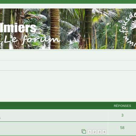
RÉPONSES
3
s
58
1
2
3
4