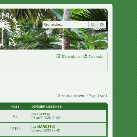
Rechercher
Recherche avanc
S’enregistrer
Connexion
10 résultats trouvés • Page
1
sur
1
VUES
DERNIER MESSAGE
par
Fla33
82
06 août 2026 20:02
par
MARC84
12174
06 août 2026 17:42