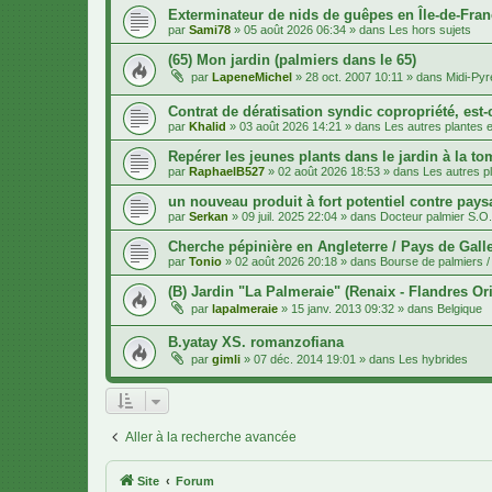
Exterminateur de nids de guêpes en Île-de-Fran
par
Sami78
»
05 août 2026 06:34
» dans
Les hors sujets
(65) Mon jardin (palmiers dans le 65)
par
LapeneMichel
»
28 oct. 2007 10:11
» dans
Midi-Py
Contrat de dératisation syndic copropriété, est-
par
Khalid
»
03 août 2026 14:21
» dans
Les autres plantes et
Repérer les jeunes plants dans le jardin à la to
par
RaphaelB527
»
02 août 2026 18:53
» dans
Les autres pl
un nouveau produit à fort potentiel contre pays
par
Serkan
»
09 juil. 2025 22:04
» dans
Docteur palmier S.O
Cherche pépinière en Angleterre / Pays de Gall
par
Tonio
»
02 août 2026 20:18
» dans
Bourse de palmiers / 
(B) Jardin "La Palmeraie" (Renaix - Flandres Ori
par
lapalmeraie
»
15 janv. 2013 09:32
» dans
Belgique
B.yatay XS. romanzofiana
par
gimli
»
07 déc. 2014 19:01
» dans
Les hybrides
Aller à la recherche avancée
Site
Forum