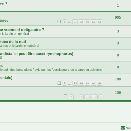
ce ?
1
905
rénées
1
57
58
59
60
61
…
ce vraiment obligatoire ?
3
 le jardin en général
mbée de la nuit
3
antes et le jardin en général
andisia 'et peut être aussi rynchophorus)
8
.S
es
0
le coin des bons plans / avis sur les fournisseurs de graines et palmiers
entale)
700
1
43
44
45
46
47
…
109
1
4
5
6
7
8
…
Nou