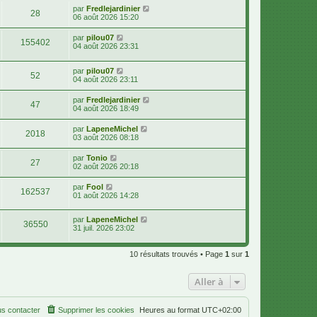
par
Fredlejardinier
28
06 août 2026 15:20
par
pilou07
155402
04 août 2026 23:31
par
pilou07
52
04 août 2026 23:11
par
Fredlejardinier
47
04 août 2026 18:49
par
LapeneMichel
2018
03 août 2026 08:18
par
Tonio
27
02 août 2026 20:18
par
Fool
162537
01 août 2026 14:28
par
LapeneMichel
36550
31 juil. 2026 23:02
10 résultats trouvés • Page
1
sur
1
Aller à
s contacter
Supprimer les cookies
Heures au format
UTC+02:00