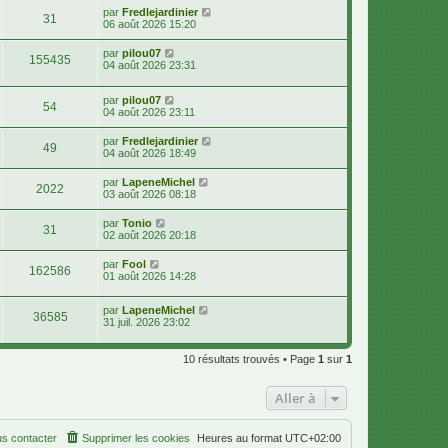
par
Fredlejardinier
31
06 août 2026 15:20
par
pilou07
155435
04 août 2026 23:31
par
pilou07
54
04 août 2026 23:11
par
Fredlejardinier
49
04 août 2026 18:49
par
LapeneMichel
2022
03 août 2026 08:18
par
Tonio
31
02 août 2026 20:18
par
Fool
162586
01 août 2026 14:28
par
LapeneMichel
36585
31 juil. 2026 23:02
10 résultats trouvés • Page
1
sur
1
Aller à
s contacter
Supprimer les cookies
Heures au format
UTC+02:00