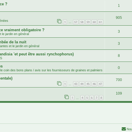
ce ?
1
905
rénées
1
57
58
59
60
61
…
ce vraiment obligatoire ?
3
 le jardin en général
mbée de la nuit
3
antes et le jardin en général
andisia 'et peut être aussi rynchophorus)
8
.S
es
0
le coin des bons plans / avis sur les fournisseurs de graines et palmiers
entale)
700
1
43
44
45
46
47
…
109
1
4
5
6
7
8
…
Nou