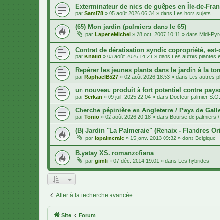
Exterminateur de nids de guêpes en Île-de-Fran
par
Sami78
»
05 août 2026 06:34
» dans
Les hors sujets
(65) Mon jardin (palmiers dans le 65)
par
LapeneMichel
»
28 oct. 2007 10:11
» dans
Midi-Py
Contrat de dératisation syndic copropriété, est-
par
Khalid
»
03 août 2026 14:21
» dans
Les autres plantes et
Repérer les jeunes plants dans le jardin à la to
par
RaphaelB527
»
02 août 2026 18:53
» dans
Les autres pl
un nouveau produit à fort potentiel contre pays
par
Serkan
»
09 juil. 2025 22:04
» dans
Docteur palmier S.O
Cherche pépinière en Angleterre / Pays de Gall
par
Tonio
»
02 août 2026 20:18
» dans
Bourse de palmiers / 
(B) Jardin "La Palmeraie" (Renaix - Flandres Ori
par
lapalmeraie
»
15 janv. 2013 09:32
» dans
Belgique
B.yatay XS. romanzofiana
par
gimli
»
07 déc. 2014 19:01
» dans
Les hybrides
Aller à la recherche avancée
Site
Forum