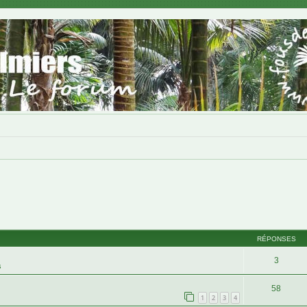
RÉPONSES
3
s
58
1
2
3
4