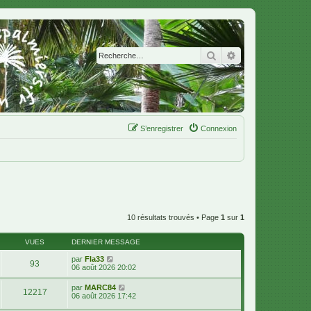
Rechercher
Recherche avanc
S’enregistrer
Connexion
10 résultats trouvés • Page
1
sur
1
VUES
DERNIER MESSAGE
par
Fla33
93
06 août 2026 20:02
par
MARC84
12217
06 août 2026 17:42