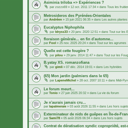
Asiminia triloba => Expériences ?
par
zozzo69
»
12 oct. 2011 17:34
» dans
Tous les fruitie
Metrosideros des Pyrénées-Orientales
par
Andréen
»
15 juin 2021 06:35
» dans
Les autres plantes
Eucalyptus Niphophila
par
Idryss33
»
20 janv. 2020 12:51
» dans
Tout sur les 
floraison générale... en fin d'automne...
par
Fool
»
25 nov. 2025 20:24
» dans
Tout sur les agrumes
Quelle est cette fougère ?
par
pilou
»
29 janv. 2014 11:47
» dans
Tout sur les Fou
B.yatay XS. romanzofiana
par
gimli
»
07 déc. 2014 19:01
» dans
Les hybrides
(65) Mon jardin (palmiers dans le 65)
par
LapeneMichel
»
28 oct. 2007 10:11
» dans
Midi-Py
Le forum meurt...
par
Tonio
»
27 juin 2025 20:32
» dans
La vie du forum
Je n'aurais jamais cru...
par
lapalmeraie
»
03 août 2026 11:55
» dans
Les hors sujet
Exterminateur de nids de guêpes en Île-de-Fran
par
Sami78
»
05 août 2026 06:34
» dans
Les hors sujets
Contrat de dératisation syndic copropriété, est-