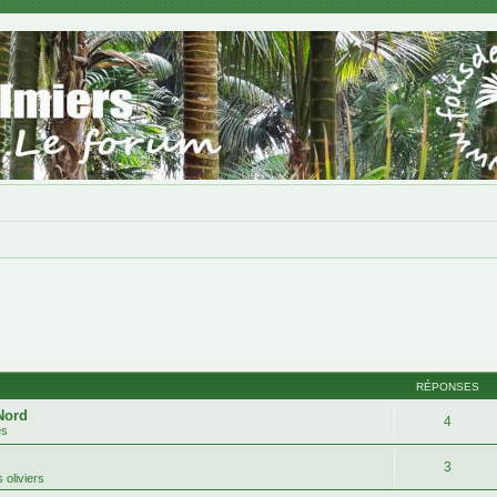
RÉPONSES
Nord
4
es
3
 oliviers