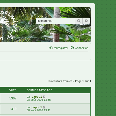
Rechercher
Recherche avanc
S’enregistrer
Connexion
16 résultats trouvés • Page
1
sur
1
VUES
DERNIER MESSAGE
par
papou1
5367
08 août 2026 13:35
par
papou1
1313
08 août 2026 13:11