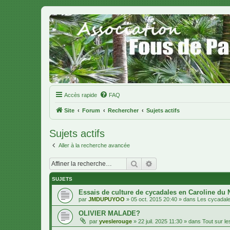
Accès rapide
FAQ
Site
Forum
Rechercher
Sujets actifs
Sujets actifs
Aller à la recherche avancée
Rechercher
Recherche avancée
SUJETS
Essais de culture de cycadales en Caroline du 
par
JMDUPUYOO
»
05 oct. 2015 20:40
» dans
Les cycadal
OLIVIER MALADE?
par
yveslerouge
»
22 juil. 2025 11:30
» dans
Tout sur les