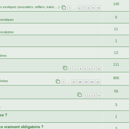
140
rs exotiques (avocatiers, nefliers, kakis, ...)
1
6
7
8
9
10
…
6
 exotiques
11
Eucalyptus
1
13
gères
111
1
4
5
6
7
8
…
906
rénées
1
57
58
59
60
61
…
59
1
2
3
4
3
s
ce ?
1
ce vraiment obligatoire ?
3