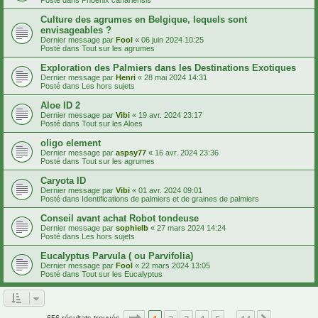
Culture des agrumes en Belgique, lequels sont
envisageables ?
Dernier message par
Fool
«
06 juin 2024 10:25
Posté dans
Tout sur les agrumes
Exploration des Palmiers dans les Destinations Exotiques
Dernier message par
Henri
«
28 mai 2024 14:31
Posté dans
Les hors sujets
Aloe ID 2
Dernier message par
Vibi
«
19 avr. 2024 23:17
Posté dans
Tout sur les Aloes
oligo element
Dernier message par
aspsy77
«
16 avr. 2024 23:36
Posté dans
Tout sur les agrumes
Caryota ID
Dernier message par
Vibi
«
01 avr. 2024 09:01
Posté dans
Identifications de palmiers et de graines de palmiers
Conseil avant achat Robot tondeuse
Dernier message par
sophielb
«
27 mars 2024 14:24
Posté dans
Les hors sujets
Eucalyptus Parvula ( ou Parvifolia)
Dernier message par
Fool
«
22 mars 2024 13:05
Posté dans
Tout sur les Eucalyptus
Page
1
sur
14
656 résultats trouvés