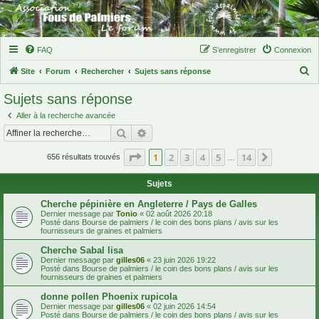
FAQ
S’enregistrer
Connexion
R
Site
Forum
Rechercher
Sujets sans réponse
e
Sujets sans réponse
c
Aller à la recherche avancée
h
Rechercher
Recherche avancée
e
Page
1
sur
14
1
2
3
4
5
14
Suivante
r
656 résultats trouvés
…
c
Sujets
h
Cherche pépinière en Angleterre / Pays de Galles
e
Dernier message par
Tonio
«
02 août 2026 20:18
Posté dans
Bourse de palmiers / le coin des bons plans / avis sur les
r
fournisseurs de graines et palmiers
Cherche Sabal lisa
Dernier message par
gilles06
«
23 juin 2026 19:22
Posté dans
Bourse de palmiers / le coin des bons plans / avis sur les
fournisseurs de graines et palmiers
donne pollen Phoenix rupicola
Dernier message par
gilles06
«
02 juin 2026 14:54
Posté dans
Bourse de palmiers / le coin des bons plans / avis sur les