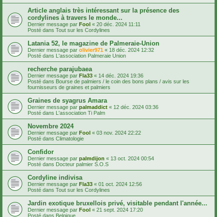
Article anglais très intéressant sur la présence des
cordylines à travers le monde...
Dernier message par
Fool
«
20 déc. 2024 11:11
Posté dans
Tout sur les Cordylines
Latania 52, le magazine de Palmeraie-Union
Dernier message par
olivier971
«
18 déc. 2024 12:32
Posté dans
L'association Palmeraie Union
recherche parajubaea
Dernier message par
Fla33
«
14 déc. 2024 19:36
Posté dans
Bourse de palmiers / le coin des bons plans / avis sur les
fournisseurs de graines et palmiers
Graines de syagrus Amara
Dernier message par
palmaddict
«
12 déc. 2024 03:36
Posté dans
L'association Ti Palm
Novembre 2024
Dernier message par
Fool
«
03 nov. 2024 22:22
Posté dans
Climatologie
Confidor
Dernier message par
palmdijon
«
13 oct. 2024 00:54
Posté dans
Docteur palmier S.O.S
Cordyline indivisa
Dernier message par
Fla33
«
01 oct. 2024 12:56
Posté dans
Tout sur les Cordylines
Jardin exotique bruxellois privé, visitable pendant l'année...
Dernier message par
Fool
«
21 sept. 2024 17:20
Posté dans
Belgique