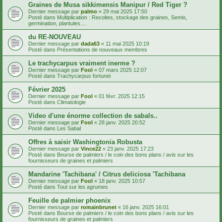
Graines de Musa sikkimensis Manipur / Red Tiger ?
Dernier message par
palmo
«
29 mai 2025 17:50
Posté dans
Multiplication : Recoltes, stockage des graines, Semis,
germination, plantules....
du RE-NOUVEAU
Dernier message par
dada63
«
11 mai 2025 10:19
Posté dans
Présentations de nouveaux membres
Le trachycarpus vraiment inerme ?
Dernier message par
Fool
«
07 mars 2025 12:07
Posté dans
Trachycarpus fortunei
Février 2025
Dernier message par
Fool
«
01 févr. 2025 12:15
Posté dans
Climatologie
Video d'une énorme collection de sabals..
Dernier message par
Fool
«
28 janv. 2025 20:52
Posté dans
Les Sabal
Offres à saisir Washingtonia Robusta
Dernier message par
Vince22
«
23 janv. 2025 17:23
Posté dans
Bourse de palmiers / le coin des bons plans / avis sur les
fournisseurs de graines et palmiers
Mandarine 'Tachibana' / Citrus deliciosa 'Tachibana
Dernier message par
Fool
«
18 janv. 2025 10:57
Posté dans
Tout sur les agrumes
Feuille de palmier phoenix
Dernier message par
romainbrunet
«
16 janv. 2025 16:01
Posté dans
Bourse de palmiers / le coin des bons plans / avis sur les
fournisseurs de graines et palmiers