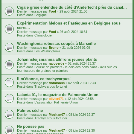
Cigale grise entendue du côté d'Anderlecht près du canal...
Dernier message par
Fool
«
29 août 2024 21:06
Posté dans
Belgique
Expérimentation Melons et Pastèques en Belgique sous
serre...
Dernier message par
Fool
«
26 août 2024 10:31
Posté dans
Climatologie
Washingtonia robustas coupés à Marseille
Dernier message par
Bruno
«
21 août 2024 01:09
Posté dans
Les Washingtonia
Johannsteijsmannia altifrons jeunes plants
Dernier message par
racoverde
«
02 août 2024 23:37
Posté dans
Bourse de palmiers / le coin des bons plans / avis sur les
fournisseurs de graines et palmiers
Il m'étonne, ce trachycarpus!
Dernier message par
domino48
«
02 août 2024 12:44
Posté dans
Trachycarpus fortunei
Latania 51, le magazine de Palmeraie-Union
Dernier message par
olivier971
«
12 juin 2024 08:58
Posté dans
L'association Palmeraie Union
Palmes sèche
Dernier message par
Meghan07
«
08 juin 2024 19:37
Posté dans
Trachycarpus fortunei
Ne pousse pas
Dernier message par
Meghan07
«
08 juin 2024 19:30
Posté dans
Phoenix canariensis