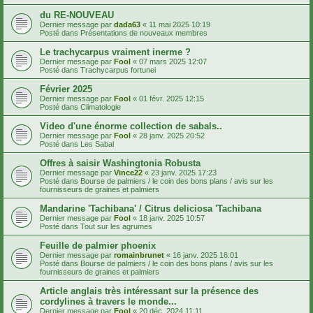
du RE-NOUVEAU
Dernier message par
dada63
«
11 mai 2025 10:19
Posté dans
Présentations de nouveaux membres
Le trachycarpus vraiment inerme ?
Dernier message par
Fool
«
07 mars 2025 12:07
Posté dans
Trachycarpus fortunei
Février 2025
Dernier message par
Fool
«
01 févr. 2025 12:15
Posté dans
Climatologie
Video d'une énorme collection de sabals..
Dernier message par
Fool
«
28 janv. 2025 20:52
Posté dans
Les Sabal
Offres à saisir Washingtonia Robusta
Dernier message par
Vince22
«
23 janv. 2025 17:23
Posté dans
Bourse de palmiers / le coin des bons plans / avis sur les
fournisseurs de graines et palmiers
Mandarine 'Tachibana' / Citrus deliciosa 'Tachibana
Dernier message par
Fool
«
18 janv. 2025 10:57
Posté dans
Tout sur les agrumes
Feuille de palmier phoenix
Dernier message par
romainbrunet
«
16 janv. 2025 16:01
Posté dans
Bourse de palmiers / le coin des bons plans / avis sur les
fournisseurs de graines et palmiers
Article anglais très intéressant sur la présence des
cordylines à travers le monde...
Dernier message par
Fool
«
20 déc. 2024 11:11