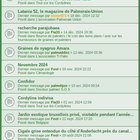
Posté dans
Tout sur les Cordylines
Latania 52, le magazine de Palmeraie-Union
Dernier message par
olivier971
«
18 déc. 2024 12:32
Posté dans
L'association Palmeraie Union
recherche parajubaea
Dernier message par
Fla33
«
14 déc. 2024 19:36
Posté dans
Bourse de palmiers / le coin des bons plans / avis sur les
fournisseurs de graines et palmiers
Graines de syagrus Amara
Dernier message par
palmaddict
«
12 déc. 2024 03:36
Posté dans
L'association Ti Palm
Novembre 2024
Dernier message par
Fool
«
03 nov. 2024 22:22
Posté dans
Climatologie
Confidor
Dernier message par
palmdijon
«
13 oct. 2024 00:54
Posté dans
Docteur palmier S.O.S
Cordyline indivisa
Dernier message par
Fla33
«
01 oct. 2024 12:56
Posté dans
Tout sur les Cordylines
Jardin exotique bruxellois privé, visitable pendant l'année...
Dernier message par
Fool
«
21 sept. 2024 17:20
Posté dans
Belgique
Cigale grise entendue du côté d'Anderlecht près du canal...
Dernier message par
Fool
«
29 août 2024 21:06
Posté dans
Belgique