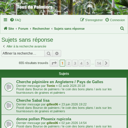
FAQ
S’enregistrer
Connexion
R
Site
Forum
Rechercher
Sujets sans réponse
e
Sujets sans réponse
c
Aller à la recherche avancée
h
Rechercher
Recherche avancée
e
Page
1
sur
14
1
2
3
4
5
14
Suivante
r
655 résultats trouvés
…
c
Sujets
h
Cherche pépinière en Angleterre / Pays de Galles
e
Dernier message par
Tonio
«
02 août 2026 20:18
Posté dans
Bourse de palmiers / le coin des bons plans / avis sur les
r
fournisseurs de graines et palmiers
Cherche Sabal lisa
Dernier message par
gilles06
«
23 juin 2026 19:22
Posté dans
Bourse de palmiers / le coin des bons plans / avis sur les
fournisseurs de graines et palmiers
donne pollen Phoenix rupicola
Dernier message par
gilles06
«
02 juin 2026 14:54
Posté dans
Bourse de palmiers / le coin des bons plans / avis sur les