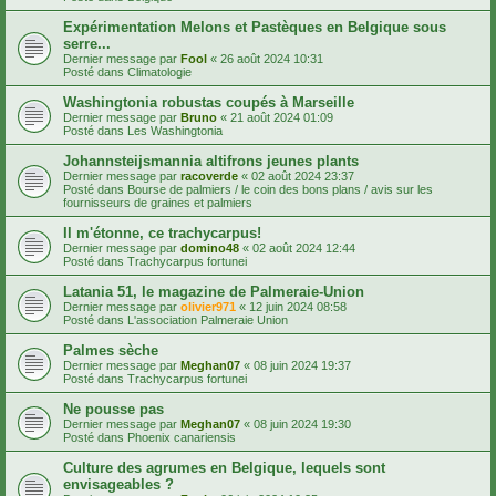
Expérimentation Melons et Pastèques en Belgique sous
serre...
Dernier message par
Fool
«
26 août 2024 10:31
Posté dans
Climatologie
Washingtonia robustas coupés à Marseille
Dernier message par
Bruno
«
21 août 2024 01:09
Posté dans
Les Washingtonia
Johannsteijsmannia altifrons jeunes plants
Dernier message par
racoverde
«
02 août 2024 23:37
Posté dans
Bourse de palmiers / le coin des bons plans / avis sur les
fournisseurs de graines et palmiers
Il m'étonne, ce trachycarpus!
Dernier message par
domino48
«
02 août 2024 12:44
Posté dans
Trachycarpus fortunei
Latania 51, le magazine de Palmeraie-Union
Dernier message par
olivier971
«
12 juin 2024 08:58
Posté dans
L'association Palmeraie Union
Palmes sèche
Dernier message par
Meghan07
«
08 juin 2024 19:37
Posté dans
Trachycarpus fortunei
Ne pousse pas
Dernier message par
Meghan07
«
08 juin 2024 19:30
Posté dans
Phoenix canariensis
Culture des agrumes en Belgique, lequels sont
envisageables ?