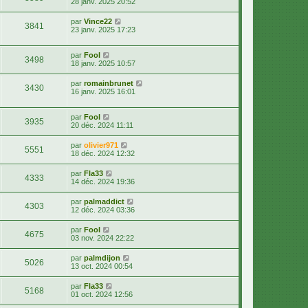
28 janv. 2025 20:52
par
Vince22
3841
23 janv. 2025 17:23
par
Fool
3498
18 janv. 2025 10:57
par
romainbrunet
3430
16 janv. 2025 16:01
par
Fool
3935
20 déc. 2024 11:11
par
olivier971
5551
18 déc. 2024 12:32
par
Fla33
4333
14 déc. 2024 19:36
par
palmaddict
4303
12 déc. 2024 03:36
par
Fool
4675
03 nov. 2024 22:22
par
palmdijon
5026
13 oct. 2024 00:54
par
Fla33
5168
01 oct. 2024 12:56