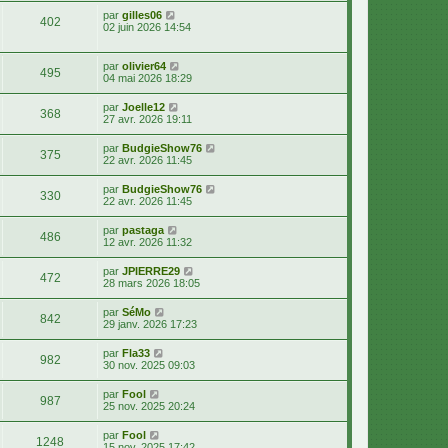
par
gilles06
402
02 juin 2026 14:54
par
olivier64
495
04 mai 2026 18:29
par
Joelle12
368
27 avr. 2026 19:11
par
BudgieShow76
375
22 avr. 2026 11:45
par
BudgieShow76
330
22 avr. 2026 11:45
par
pastaga
486
12 avr. 2026 11:32
par
JPIERRE29
472
28 mars 2026 18:05
par
SéMo
842
29 janv. 2026 17:23
par
Fla33
982
30 nov. 2025 09:03
par
Fool
987
25 nov. 2025 20:24
par
Fool
1248
15 nov. 2025 17:42