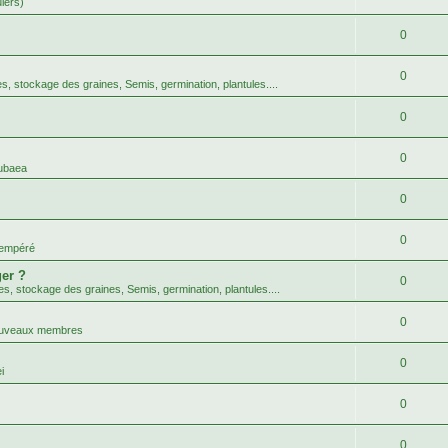
uiers)
0
0
tes, stockage des graines, Semis, germination, plantules....
0
0
ubaea
0
0
tempéré
er ?
0
tes, stockage des graines, Semis, germination, plantules....
0
nouveaux membres
0
i
0
0