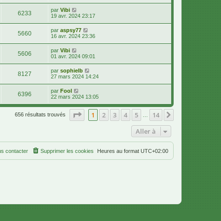
par
Vibi
6233
19 avr. 2024 23:17
par
aspsy77
5660
16 avr. 2024 23:36
par
Vibi
5606
01 avr. 2024 09:01
par
sophielb
8127
27 mars 2024 14:24
par
Fool
6396
22 mars 2024 13:05
Page
1
sur
14
1
2
3
4
5
14
Suivante
656 résultats trouvés
…
Aller à
s contacter
Supprimer les cookies
Heures au format
UTC+02:00