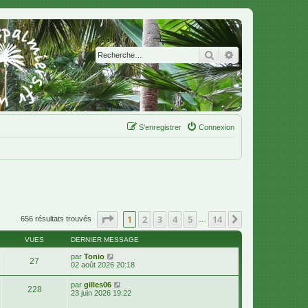
Rechercher
Recherche avanc
S’enregistrer
Connexion
Page
1
sur
14
1
2
3
4
5
14
Suivante
656 résultats trouvés
…
VUES
DERNIER MESSAGE
par
Tonio
27
02 août 2026 20:18
par
gilles06
228
23 juin 2026 19:22