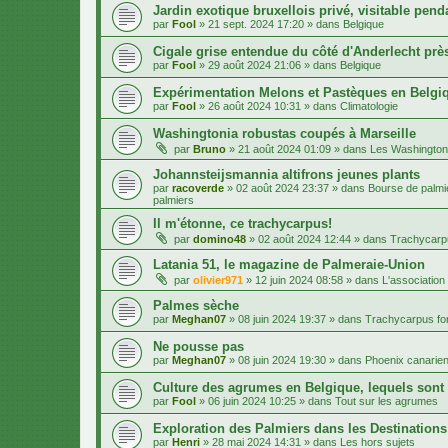
Jardin exotique bruxellois privé, visitable penda
par
Fool
»
21 sept. 2024 17:20
» dans
Belgique
Cigale grise entendue du côté d'Anderlecht près
par
Fool
»
29 août 2024 21:06
» dans
Belgique
Expérimentation Melons et Pastèques en Belgiq
par
Fool
»
26 août 2024 10:31
» dans
Climatologie
Washingtonia robustas coupés à Marseille
par
Bruno
»
21 août 2024 01:09
» dans
Les Washington
Johannsteijsmannia altifrons jeunes plants
par
racoverde
»
02 août 2024 23:37
» dans
Bourse de palmie
palmiers
Il m'étonne, ce trachycarpus!
par
domino48
»
02 août 2024 12:44
» dans
Trachycarpu
Latania 51, le magazine de Palmeraie-Union
par
olivier971
»
12 juin 2024 08:58
» dans
L'association
Palmes sèche
par
Meghan07
»
08 juin 2024 19:37
» dans
Trachycarpus for
Ne pousse pas
par
Meghan07
»
08 juin 2024 19:30
» dans
Phoenix canarien
Culture des agrumes en Belgique, lequels sont
par
Fool
»
06 juin 2024 10:25
» dans
Tout sur les agrumes
Exploration des Palmiers dans les Destination
par
Henri
»
28 mai 2024 14:31
» dans
Les hors sujets