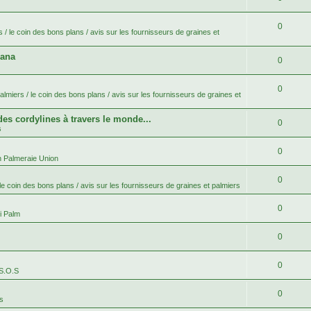
0
 / le coin des bons plans / avis sur les fournisseurs de graines et
bana
0
0
lmiers / le coin des bons plans / avis sur les fournisseurs de graines et
 des cordylines à travers le monde...
0
s
0
n Palmeraie Union
0
le coin des bons plans / avis sur les fournisseurs de graines et palmiers
0
i Palm
0
0
 S.O.S
0
es