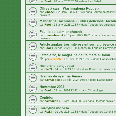
par
Fool
»
28 janv. 2025 20:52
» dans
Les Sabal
Offres à saisir Washingtonia Robusta
par
Vince22
»
23 janv. 2025 17:23
» dans
Bourse de palmiers
palmiers
Mandarine 'Tachibana' / Citrus deliciosa 'Tachi
par
Fool
»
18 janv. 2025 10:57
» dans
Tout sur les agrumes
Feuille de palmier phoenix
par
romainbrunet
»
16 janv. 2025 16:01
» dans
Bourse de pa
palmiers
Article anglais très intéressant sur la présence
par
Fool
»
20 déc. 2024 11:11
» dans
Tout sur les Cordyline
Latania 52, le magazine de Palmeraie-Union
par
olivier971
»
18 déc. 2024 12:32
» dans
L'associatio
recherche parajubaea
par
Fla33
»
14 déc. 2024 19:36
» dans
Bourse de palmiers / 
Graines de syagrus Amara
par
palmaddict
»
12 déc. 2024 03:36
» dans
L'association T
Novembre 2024
par
Fool
»
03 nov. 2024 22:22
» dans
Climatologie
Confidor
par
palmdijon
»
13 oct. 2024 00:54
» dans
Docteur palmier
Cordyline indivisa
par
Fla33
»
01 oct. 2024 12:56
» dans
Tout sur les Cordylin