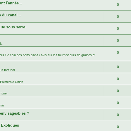
nt l'année...
0
 du canal...
0
ue sous serre...
0
0
ia
0
rs / le coin des bons plans / avis sur les fournisseurs de graines et
0
s fortunei
0
 Palmeraie Union
0
tunei
0
sis
 envisageables ?
0
s Exotiques
0