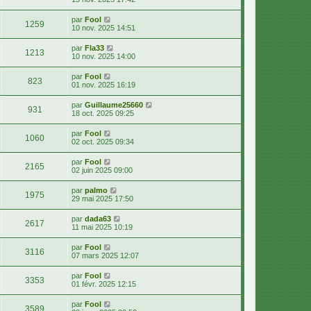
par
Fool
1259
10 nov. 2025 14:51
par
Fla33
1213
10 nov. 2025 14:00
par
Fool
823
01 nov. 2025 16:19
par
Guillaume25660
931
18 oct. 2025 09:25
par
Fool
1060
02 oct. 2025 09:34
par
Fool
2165
02 juin 2025 09:00
par
palmo
1975
29 mai 2025 17:50
par
dada63
2617
11 mai 2025 10:19
par
Fool
3116
07 mars 2025 12:07
par
Fool
3353
01 févr. 2025 12:15
par
Fool
3589