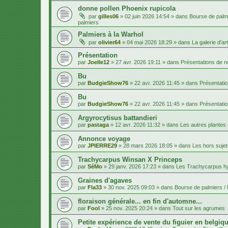
donne pollen Phoenix rupicola
par
gilles06
»
02 juin 2026 14:54
» dans
Bourse de palmi
palmiers
Palmiers à la Warhol
par
olivier64
»
04 mai 2026 18:29
» dans
La galerie d'art
Présentation
par
Joelle12
»
27 avr. 2026 19:11
» dans
Présentations de
Bu
par
BudgieShow76
»
22 avr. 2026 11:45
» dans
Présentati
Bu
par
BudgieShow76
»
22 avr. 2026 11:45
» dans
Présentati
Argyrocytisus battandieri
par
pastaga
»
12 avr. 2026 11:32
» dans
Les autres plantes
Annonce voyage
par
JPIERRE29
»
28 mars 2026 18:05
» dans
Les hors sujet
Trachycarpus Winsan X Princeps
par
SéMo
»
29 janv. 2026 17:23
» dans
Les Trachycarpus h
Graines d'agaves
par
Fla33
»
30 nov. 2025 09:03
» dans
Bourse de palmiers / 
floraison générale... en fin d'automne...
par
Fool
»
25 nov. 2025 20:24
» dans
Tout sur les agrumes
Petite expérience de vente du figuier en belgiqu