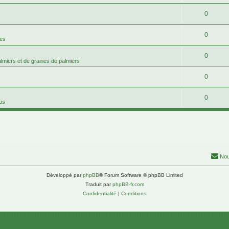
0
0
mes
0
palmiers et de graines de palmiers
0
0
tus
Nou
Développé par
phpBB
® Forum Software © phpBB Limited
Traduit par
phpBB-fr.com
Confidentialité
|
Conditions