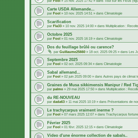
par
Fool
»
15 nov. 2025 17:42
» dans
Tout sur les Ficus (fig
Carte USDA Allemande...
par
Fool
»
10 nov. 2025 14:51
» dans
Climatologie
Scarification
par
Fla33
»
10 nov. 2025 14:00
» dans
Multiplication : Recol
Octobre 2025
par
Fool
»
01 nov. 2025 16:19
» dans
Climatologie
Dos du feuillage brûlé ou carence?
par
Guillaume25660
»
18 oct. 2025 09:25
» dans
Les J
Septembre 2025
par
Fool
»
02 oct. 2025 09:34
» dans
Climatologie
Sabal allemand...
par
Fool
»
02 juin 2025 09:00
» dans
Autres pays de climat 
Graines de Musa sikkimensis Manipur / Red Tig
par
palmo
»
29 mai 2025 17:50
» dans
Multiplication : Recol
du RE-NOUVEAU
par
dada63
»
11 mai 2025 10:19
» dans
Présentations de 
Le trachycarpus vraiment inerme ?
par
Fool
»
07 mars 2025 12:07
» dans
Trachycarpus fortune
Février 2025
par
Fool
»
01 févr. 2025 12:15
» dans
Climatologie
Video d'une énorme collection de sabals..