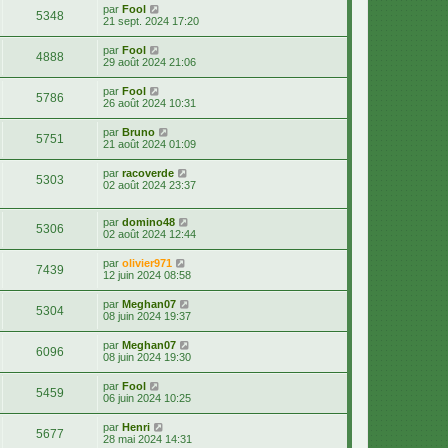
par
Fool
5348
21 sept. 2024 17:20
par
Fool
4888
29 août 2024 21:06
par
Fool
5786
26 août 2024 10:31
par
Bruno
5751
21 août 2024 01:09
par
racoverde
5303
02 août 2024 23:37
par
domino48
5306
02 août 2024 12:44
par
olivier971
7439
12 juin 2024 08:58
par
Meghan07
5304
08 juin 2024 19:37
par
Meghan07
6096
08 juin 2024 19:30
par
Fool
5459
06 juin 2024 10:25
par
Henri
5677
28 mai 2024 14:31