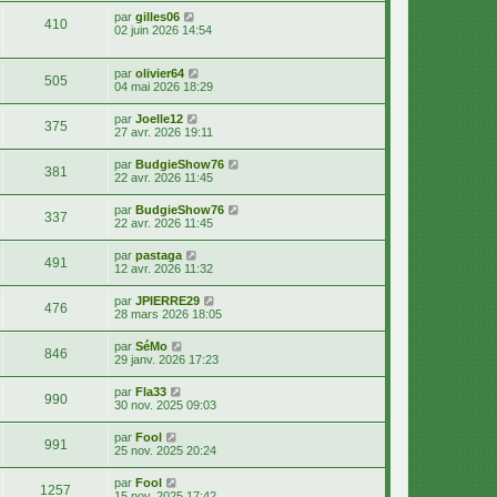
par
gilles06
410
02 juin 2026 14:54
par
olivier64
505
04 mai 2026 18:29
par
Joelle12
375
27 avr. 2026 19:11
par
BudgieShow76
381
22 avr. 2026 11:45
par
BudgieShow76
337
22 avr. 2026 11:45
par
pastaga
491
12 avr. 2026 11:32
par
JPIERRE29
476
28 mars 2026 18:05
par
SéMo
846
29 janv. 2026 17:23
par
Fla33
990
30 nov. 2025 09:03
par
Fool
991
25 nov. 2025 20:24
par
Fool
1257
15 nov. 2025 17:42