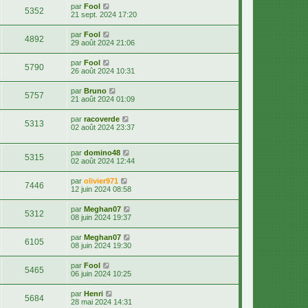
par
Fool
5352
21 sept. 2024 17:20
par
Fool
4892
29 août 2024 21:06
par
Fool
5790
26 août 2024 10:31
par
Bruno
5757
21 août 2024 01:09
par
racoverde
5313
02 août 2024 23:37
par
domino48
5315
02 août 2024 12:44
par
olivier971
7446
12 juin 2024 08:58
par
Meghan07
5312
08 juin 2024 19:37
par
Meghan07
6105
08 juin 2024 19:30
par
Fool
5465
06 juin 2024 10:25
par
Henri
5684
28 mai 2024 14:31