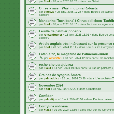
par
Fool
»
28 janv. 2025 20:52
» dans
Les Sabal
Offres à saisir Washingtonia Robusta
par
Vince22
»
23 janv. 2025 17:23
» dans
Bourse de palmiers
palmiers
Mandarine 'Tachibana' / Citrus deliciosa 'Tachi
par
Fool
»
18 janv. 2025 10:57
» dans
Tout sur les agrumes
Feuille de palmier phoenix
par
romainbrunet
»
16 janv. 2025 16:01
» dans
Bourse de pa
palmiers
Article anglais très intéressant sur la présence
par
Fool
»
20 déc. 2024 11:11
» dans
Tout sur les Cordyline
Latania 52, le magazine de Palmeraie-Union
par
olivier971
»
18 déc. 2024 12:32
» dans
L'associatio
recherche parajubaea
par
Fla33
»
14 déc. 2024 19:36
» dans
Bourse de palmiers / 
Graines de syagrus Amara
par
palmaddict
»
12 déc. 2024 03:36
» dans
L'association T
Novembre 2024
par
Fool
»
03 nov. 2024 22:22
» dans
Climatologie
Confidor
par
palmdijon
»
13 oct. 2024 00:54
» dans
Docteur palmier
Cordyline indivisa
par
Fla33
»
01 oct. 2024 12:56
» dans
Tout sur les Cordylin