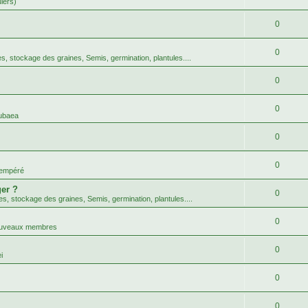
uiers)
0
0
tes, stockage des graines, Semis, germination, plantules....
0
0
ubaea
0
0
tempéré
er ?
0
tes, stockage des graines, Semis, germination, plantules....
0
nouveaux membres
0
i
0
0