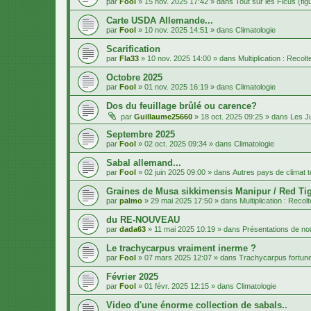
par
Fool
»
15 nov. 2025 17:42
» dans
Tout sur les Ficus (fig
Carte USDA Allemande...
par
Fool
»
10 nov. 2025 14:51
» dans
Climatologie
Scarification
par
Fla33
»
10 nov. 2025 14:00
» dans
Multiplication : Recol
Octobre 2025
par
Fool
»
01 nov. 2025 16:19
» dans
Climatologie
Dos du feuillage brûlé ou carence?
par
Guillaume25660
»
18 oct. 2025 09:25
» dans
Les J
Septembre 2025
par
Fool
»
02 oct. 2025 09:34
» dans
Climatologie
Sabal allemand...
par
Fool
»
02 juin 2025 09:00
» dans
Autres pays de climat 
Graines de Musa sikkimensis Manipur / Red Tig
par
palmo
»
29 mai 2025 17:50
» dans
Multiplication : Recol
du RE-NOUVEAU
par
dada63
»
11 mai 2025 10:19
» dans
Présentations de 
Le trachycarpus vraiment inerme ?
par
Fool
»
07 mars 2025 12:07
» dans
Trachycarpus fortune
Février 2025
par
Fool
»
01 févr. 2025 12:15
» dans
Climatologie
Video d'une énorme collection de sabals..