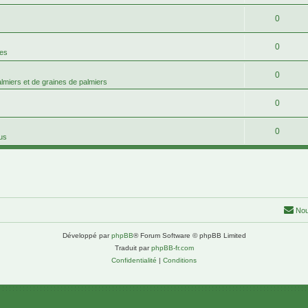
0
0
mes
0
palmiers et de graines de palmiers
0
0
tus
Nou
Développé par
phpBB
® Forum Software © phpBB Limited
Traduit par
phpBB-fr.com
Confidentialité
|
Conditions