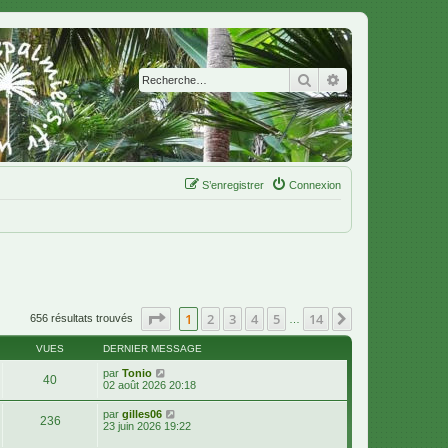
Rechercher
Recherche avanc
S’enregistrer
Connexion
Page
1
sur
14
1
2
3
4
5
14
Suivante
656 résultats trouvés
…
VUES
DERNIER MESSAGE
par
Tonio
40
02 août 2026 20:18
par
gilles06
236
23 juin 2026 19:22