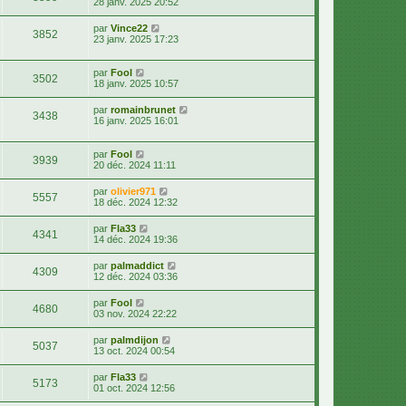
28 janv. 2025 20:52
par
Vince22
3852
23 janv. 2025 17:23
par
Fool
3502
18 janv. 2025 10:57
par
romainbrunet
3438
16 janv. 2025 16:01
par
Fool
3939
20 déc. 2024 11:11
par
olivier971
5557
18 déc. 2024 12:32
par
Fla33
4341
14 déc. 2024 19:36
par
palmaddict
4309
12 déc. 2024 03:36
par
Fool
4680
03 nov. 2024 22:22
par
palmdijon
5037
13 oct. 2024 00:54
par
Fla33
5173
01 oct. 2024 12:56