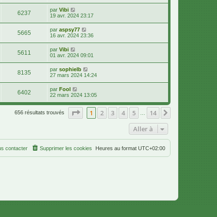
par
Vibi
6237
19 avr. 2024 23:17
par
aspsy77
5665
16 avr. 2024 23:36
par
Vibi
5611
01 avr. 2024 09:01
par
sophielb
8135
27 mars 2024 14:24
par
Fool
6402
22 mars 2024 13:05
Page
1
sur
14
1
2
3
4
5
14
Suivante
656 résultats trouvés
…
Aller à
s contacter
Supprimer les cookies
Heures au format
UTC+02:00