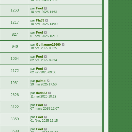
par
Fool
1263
10 nov. 2025 14:51
par
Fla33
1217
10 nov. 2025 14:00
par
Fool
827
01 nov. 2025 16:19
par
Guillaume25660
940
18 oct. 2025 09:25
par
Fool
1064
02 oct. 2025 09:34
par
Fool
2172
02 juin 2025 09:00
par
palmo
1981
29 mai 2025 17:50
par
dada63
2626
11 mai 2025 10:19
par
Fool
3122
07 mars 2025 12:07
par
Fool
3359
01 févr. 2025 12:15
par
Fool
3599