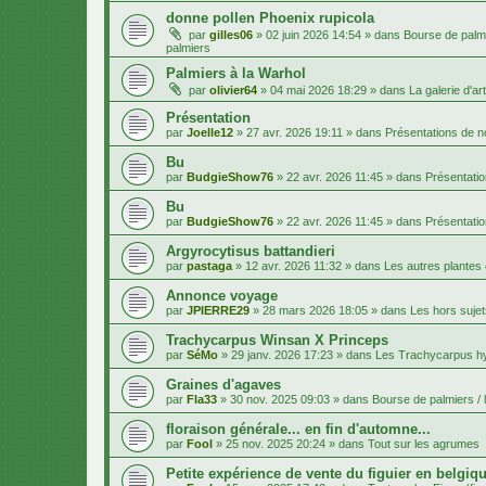
donne pollen Phoenix rupicola
par
gilles06
»
02 juin 2026 14:54
» dans
Bourse de palmi
palmiers
Palmiers à la Warhol
par
olivier64
»
04 mai 2026 18:29
» dans
La galerie d'art
Présentation
par
Joelle12
»
27 avr. 2026 19:11
» dans
Présentations de
Bu
par
BudgieShow76
»
22 avr. 2026 11:45
» dans
Présentati
Bu
par
BudgieShow76
»
22 avr. 2026 11:45
» dans
Présentati
Argyrocytisus battandieri
par
pastaga
»
12 avr. 2026 11:32
» dans
Les autres plantes
Annonce voyage
par
JPIERRE29
»
28 mars 2026 18:05
» dans
Les hors sujet
Trachycarpus Winsan X Princeps
par
SéMo
»
29 janv. 2026 17:23
» dans
Les Trachycarpus h
Graines d'agaves
par
Fla33
»
30 nov. 2025 09:03
» dans
Bourse de palmiers / 
floraison générale... en fin d'automne...
par
Fool
»
25 nov. 2025 20:24
» dans
Tout sur les agrumes
Petite expérience de vente du figuier en belgiqu