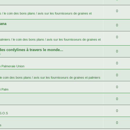
0
 / le coin des bons plans / avis sur les fournisseurs de graines et
bana
0
0
lmiers / le coin des bons plans / avis sur les fournisseurs de graines et
 des cordylines à travers le monde...
0
s
0
n Palmeraie Union
0
le coin des bons plans / avis sur les fournisseurs de graines et palmiers
0
i Palm
0
0
 S.O.S
0
es