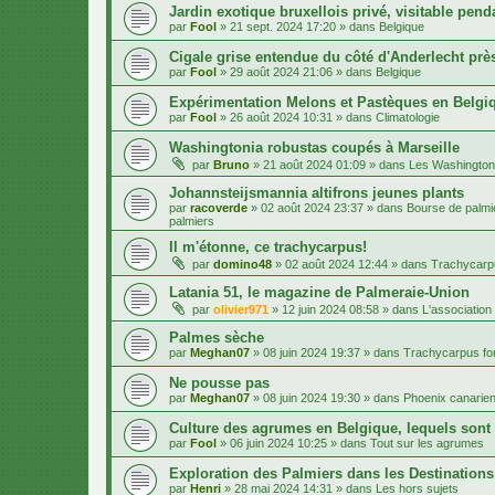
Jardin exotique bruxellois privé, visitable penda
par
Fool
»
21 sept. 2024 17:20
» dans
Belgique
Cigale grise entendue du côté d'Anderlecht près
par
Fool
»
29 août 2024 21:06
» dans
Belgique
Expérimentation Melons et Pastèques en Belgiq
par
Fool
»
26 août 2024 10:31
» dans
Climatologie
Washingtonia robustas coupés à Marseille
par
Bruno
»
21 août 2024 01:09
» dans
Les Washington
Johannsteijsmannia altifrons jeunes plants
par
racoverde
»
02 août 2024 23:37
» dans
Bourse de palmie
palmiers
Il m'étonne, ce trachycarpus!
par
domino48
»
02 août 2024 12:44
» dans
Trachycarpu
Latania 51, le magazine de Palmeraie-Union
par
olivier971
»
12 juin 2024 08:58
» dans
L'association
Palmes sèche
par
Meghan07
»
08 juin 2024 19:37
» dans
Trachycarpus for
Ne pousse pas
par
Meghan07
»
08 juin 2024 19:30
» dans
Phoenix canarien
Culture des agrumes en Belgique, lequels sont
par
Fool
»
06 juin 2024 10:25
» dans
Tout sur les agrumes
Exploration des Palmiers dans les Destination
par
Henri
»
28 mai 2024 14:31
» dans
Les hors sujets