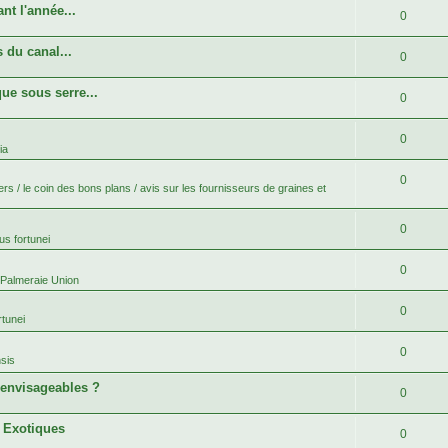
nt l'année...
0
 du canal...
0
ue sous serre...
0
0
ia
0
rs / le coin des bons plans / avis sur les fournisseurs de graines et
0
s fortunei
0
 Palmeraie Union
0
tunei
0
sis
 envisageables ?
0
s Exotiques
0